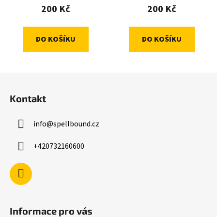
200 Kč
200 Kč
DO KOŠÍKU
DO KOŠÍKU
Z
á
Kontakt
p
a
info
@
spellbound.cz
t
í
+420732160600
Informace pro vás