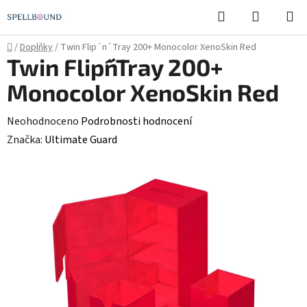
Přejít
Hledat
NÁKUPN
na
KOŠÍK
obsah
Domů
/
Doplňky
/
Twin Flip´n´Tray 200+ Monocolor XenoSkin Red
Twin Flip´n´Tray 200+
Monocolor XenoSkin Red
Průměrné
Neohodnoceno
Podrobnosti hodnocení
hodnocení
Značka:
Ultimate Guard
produktu
je
0,0
z
5
hvězdiček.