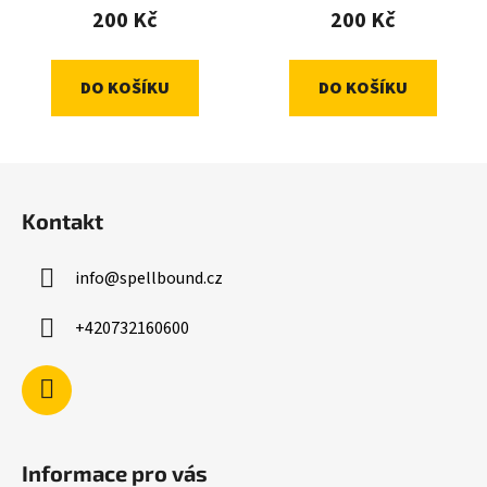
200 Kč
200 Kč
DO KOŠÍKU
DO KOŠÍKU
Z
á
Kontakt
p
a
info
@
spellbound.cz
t
í
+420732160600
Informace pro vás