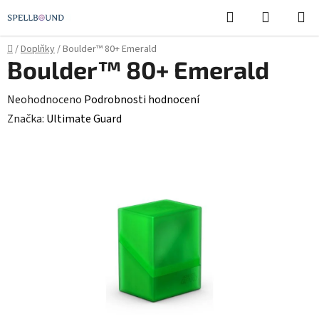
Přejít
Hledat
NÁKUPN
na
KOŠÍK
obsah
Domů
/
Doplňky
/
Boulder™ 80+ Emerald
Boulder™ 80+ Emerald
Průměrné
Neohodnoceno
Podrobnosti hodnocení
hodnocení
Značka:
Ultimate Guard
produktu
je
0,0
z
5
hvězdiček.