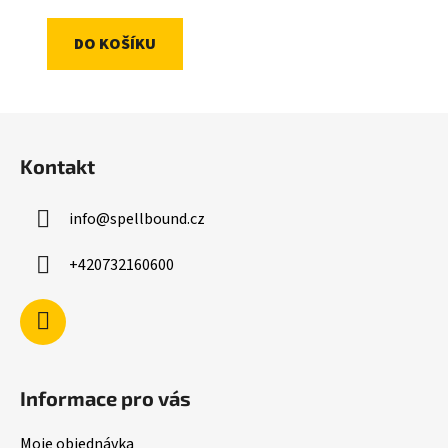
DO KOŠÍKU
Z
á
Kontakt
p
a
info
@
spellbound.cz
t
í
+420732160600
Informace pro vás
Moje objednávka