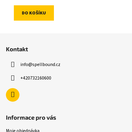
DO KOŠÍKU
Z
á
Kontakt
p
a
info
@
spellbound.cz
t
í
+420732160600
Informace pro vás
Moje objednávka