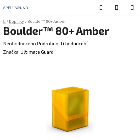
Přejít
Hledat
NÁKUPN
na
KOŠÍK
obsah
Domů
/
Doplňky
/
Boulder™ 80+ Amber
Boulder™ 80+ Amber
Průměrné
Neohodnoceno
Podrobnosti hodnocení
hodnocení
Značka:
Ultimate Guard
produktu
je
0,0
z
5
hvězdiček.