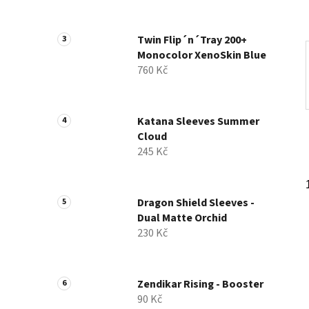
a
n
Twin Flip´n´Tray 200+
e
Monocolor XenoSkin Blue
l
760 Kč
Katana Sleeves Summer
Cloud
245 Kč
Dragon Shield Sleeves -
Dual Matte Orchid
230 Kč
Zendikar Rising - Booster
90 Kč