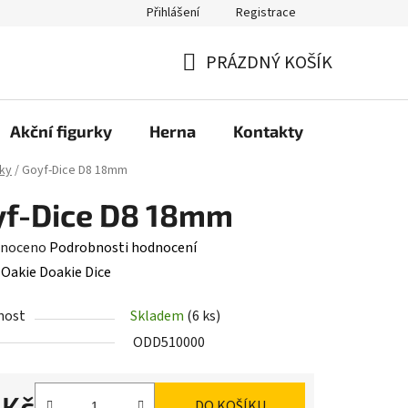
Přihlášení
Registrace
PRÁZDNÝ KOŠÍK
NÁKUPNÍ
KOŠÍK
Akční figurky
Herna
Kontakty
ky
/
Goyf-Dice D8 18mm
yf-Dice D8 18mm
né
noceno
Podrobnosti hodnocení
ení
:
Oakie Doakie Dice
tu
nost
Skladem
(6 ks)
ODD510000
 Kč
DO KOŠÍKU