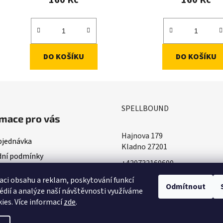
DO KOŠÍKU
DO KOŠÍKU
SPELLBOUND
mace pro vás
Hajnova 179
bjednávka
Kladno 27201
ní podmínky
+420732160600
ace o doručování
​info@spellbound.cz
aci obsahu a reklam, poskytování funkcí
ky ochrany osobních údajů
Odmítnout
édií a analýze naší návštěvnosti využíváme
ies. Více informací
zde
.