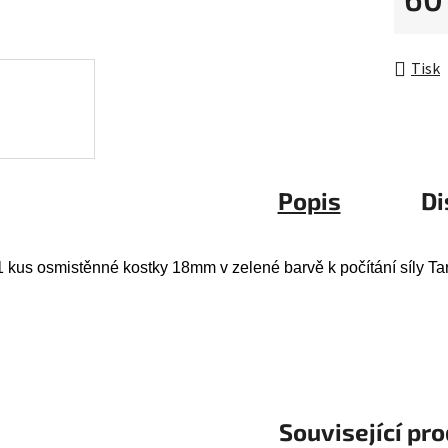
hvězdič
Měrná 
Tisk
Popis
Di
1 kus osmistěnné kostky 18mm v zelené barvě k počítání síly T
Související pr