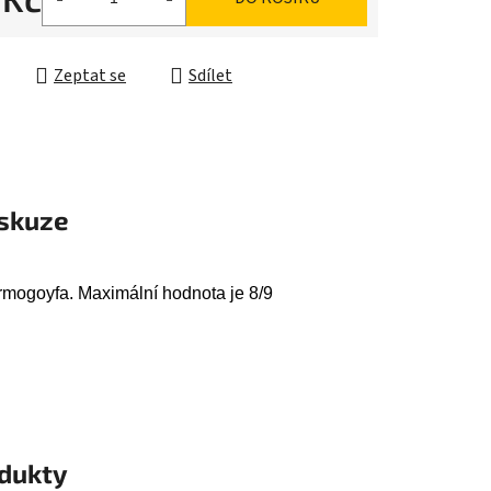
ek.
cena:
Zeptat se
Sdílet
skuze
armogoyfa. Maximální hodnota je 8/9
odukty