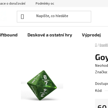
mace o doručování
Podmínky ochrany osobních údajů
iftbound
Deskové a ostatní hry
Výprodej
Domů
/
Doplň
Go
Průměr
Neohod
hodnoc
Značka
produk
Dostup
je
Kód:
0,0
z
5
60