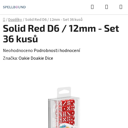
Přejít
Hledat
NÁKUPN
na
KOŠÍK
obsah
Domů
/
Doplňky
/
Solid Red D6 / 12mm - Set 36 kusů
Solid Red D6 / 12mm - Set
36 kusů
Průměrné
Neohodnoceno
Podrobnosti hodnocení
hodnocení
Značka:
Oakie Doakie Dice
produktu
je
0,0
z
5
hvězdiček.