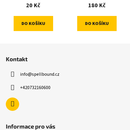
20 Kč
180 Kč
DO KOŠÍKU
DO KOŠÍKU
Z
á
Kontakt
p
a
info
@
spellbound.cz
t
í
+420732160600
Informace pro vás