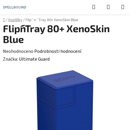
Přejít
Hledat
NÁKUPN
na
KOŠÍK
obsah
Domů
/
Doplňky
/
Flip´n´Tray 80+ XenoSkin Blue
Flip´n´Tray 80+ XenoSkin
Blue
Průměrné
Neohodnoceno
Podrobnosti hodnocení
hodnocení
Značka:
Ultimate Guard
produktu
je
0,0
z
5
hvězdiček.