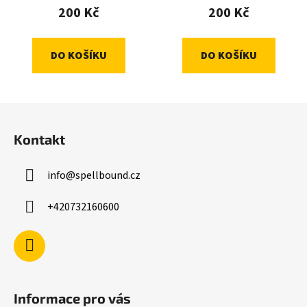
200 Kč
200 Kč
DO KOŠÍKU
DO KOŠÍKU
Z
á
Kontakt
p
a
info
@
spellbound.cz
t
í
+420732160600
Informace pro vás