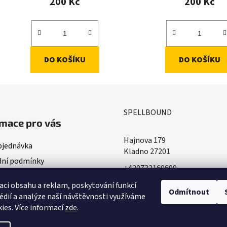
200 Kč
200 Kč
DO KOŠÍKU
DO KOŠÍKU
SPELLBOUND
mace pro vás
Hajnova 179
bjednávka
Kladno 27201
ní podmínky
+420732160600
ace o doručování
​info@spellbound.cz
aci obsahu a reklam, poskytování funkcí
ky ochrany osobních údajů
Odmítnout
édií a analýze naší návštěvnosti využíváme
ies. Více informací
zde
.