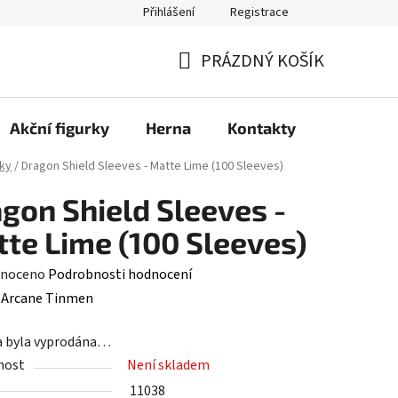
Přihlášení
Registrace
PRÁZDNÝ KOŠÍK
NÁKUPNÍ
KOŠÍK
Akční figurky
Herna
Kontakty
ky
/
Dragon Shield Sleeves - Matte Lime (100 Sleeves)
gon Shield Sleeves -
te Lime (100 Sleeves)
né
noceno
Podrobnosti hodnocení
ení
:
Arcane Tinmen
tu
a byla vyprodána…
nost
Není skladem
11038