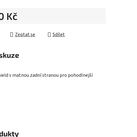
0 Kč
ek.
cena:
Zeptat se
Sdílet
skuze
Shield s matnou zadní stranou pro pohodlnejší
odukty