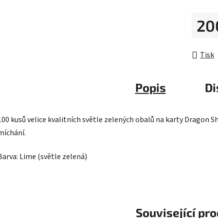
5
20
hvězdič
Měrná 
Tisk
Popis
Di
100 kusů velice kvalitních světle zelených obalů na karty Dragon 
míchání.
Barva: Lime (světle zelená)
Související pr