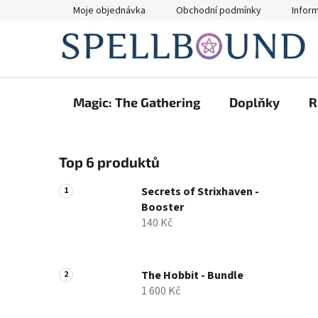
Přejít
Moje objednávka
Obchodní podmínky
Infor
na
obsah
Magic: The Gathering
Doplňky
R
P
Top 6 produktů
o
s
Secrets of Strixhaven -
t
Booster
r
140 Kč
a
n
n
The Hobbit - Bundle
1 600 Kč
í
p