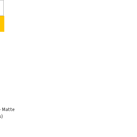
- Matte
s)