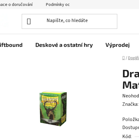
mace o doručování
Podmínky ochrany osobních údajů
iftbound
Deskové a ostatní hry
Výprodej
Domů
/
Doplň
Dra
Mat
Průměr
Neohod
hodnoc
Značka
produk
Položk
je
Dostup
0,0
Kód:
z