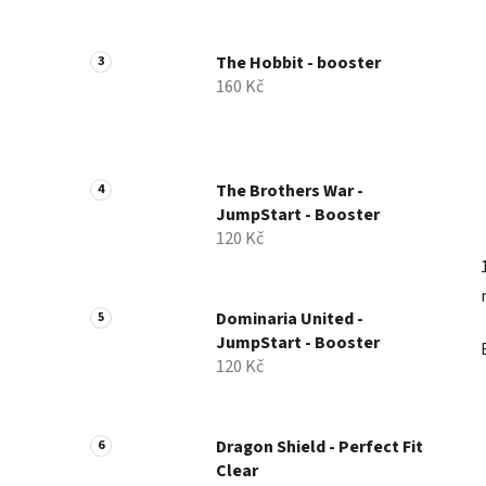
a
n
The Hobbit - booster
e
160 Kč
l
The Brothers War -
JumpStart - Booster
120 Kč
Dominaria United -
JumpStart - Booster
120 Kč
Dragon Shield - Perfect Fit
Clear