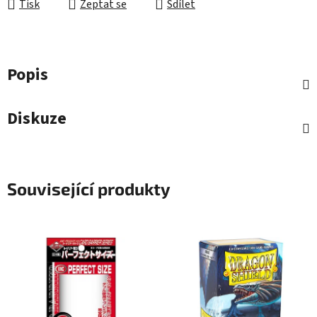
Tisk
Zeptat se
Sdílet
Popis
Diskuze
Související produkty