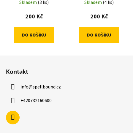
Skladem
(3 ks)
Skladem
(4 ks)
200 Kč
200 Kč
DO KOŠÍKU
DO KOŠÍKU
Z
á
Kontakt
p
a
info
@
spellbound.cz
t
í
+420732160600