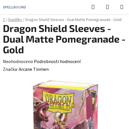
Přejít
Hledat
NÁKUPN
na
KOŠÍK
obsah
Domů
/
Doplňky
/
Dragon Shield Sleeves - Dual Matte Pomegranade - Gold
Dragon Shield Sleeves -
Dual Matte Pomegranade -
Gold
Průměrné
Neohodnoceno
Podrobnosti hodnocení
hodnocení
Značka:
Arcane Tinmen
produktu
je
0,0
z
5
hvězdiček.