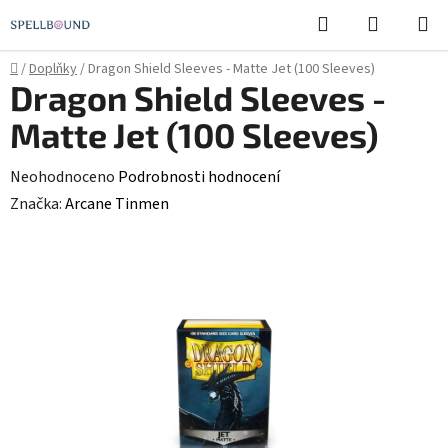
Přejít
Hledat
NÁKUPN
na
KOŠÍK
obsah
Domů
/
Doplňky
/
Dragon Shield Sleeves - Matte Jet (100 Sleeves)
Dragon Shield Sleeves -
Matte Jet (100 Sleeves)
Průměrné
Neohodnoceno
Podrobnosti hodnocení
hodnocení
Značka:
Arcane Tinmen
produktu
je
0,0
z
5
hvězdiček.