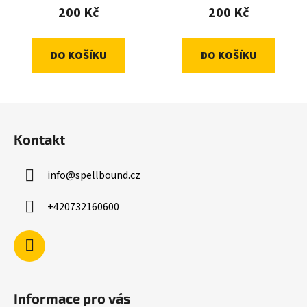
200 Kč
200 Kč
DO KOŠÍKU
DO KOŠÍKU
Z
á
Kontakt
p
a
info
@
spellbound.cz
t
í
+420732160600
Informace pro vás