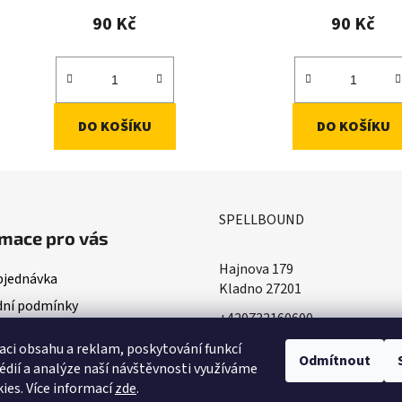
90 Kč
90 Kč
DO KOŠÍKU
DO KOŠÍKU
SPELLBOUND
mace pro vás
Hajnova 179
bjednávka
Kladno 27201
ní podmínky
+420732160600
ace o doručování
​info@spellbound.cz
aci obsahu a reklam, poskytování funkcí
ky ochrany osobních údajů
Odmítnout
édií a analýze naší návštěvnosti využíváme
ies. Více informací
zde
.