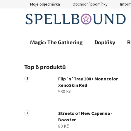
Přejít
Moje objednávka
Obchodní podmínky
Infor
na
obsah
Magic: The Gathering
Doplňky
R
P
Top 6 produktů
o
s
Flip´n´Tray 100+ Monocolor
t
XenoSkin Red
r
580 Kč
a
n
n
Streets of New Capenna -
Booster
í
80 Kč
p