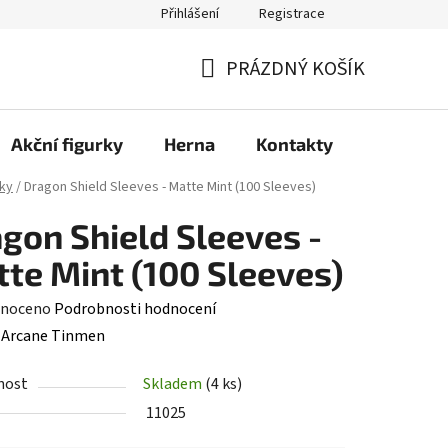
Přihlášení
Registrace
PRÁZDNÝ KOŠÍK
NÁKUPNÍ
KOŠÍK
Akční figurky
Herna
Kontakty
ky
/
Dragon Shield Sleeves - Matte Mint (100 Sleeves)
gon Shield Sleeves -
te Mint (100 Sleeves)
né
noceno
Podrobnosti hodnocení
ení
:
Arcane Tinmen
tu
nost
Skladem
(4 ks)
11025