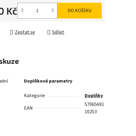
0 Kč
DO KOŠÍKU
ek.
cena:
Zeptat se
Sdílet
skuze
adní
Doplňkové parametry
Kategorie
Doplňky
57065691
EAN
10253