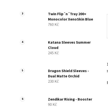
a
n
Twin Flip´n´Tray 200+
e
Monocolor XenoSkin Blue
l
760 Kč
Katana Sleeves Summer
Cloud
245 Kč
Dragon Shield Sleeves -
Dual Matte Orchid
230 Kč
Zendikar Rising - Booster
90 Kč