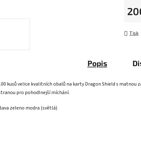
5
20
hvězdič
Měrná 
Tisk
Popis
Di
100 kusů velice kvalitních obalů na karty Dragon Shield s matnou z
stranou pro pohodlnejší míchání.
Bava zeleno modra (světlá)