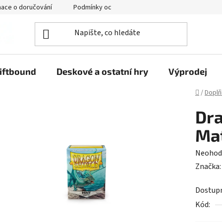
mace o doručování
Podmínky ochrany osobních údajů
iftbound
Deskové a ostatní hry
Výprodej
Domů
/
Doplň
Dra
Mat
Průměr
Neohod
hodnoc
Značka
produk
Dostup
je
Kód:
0,0
z