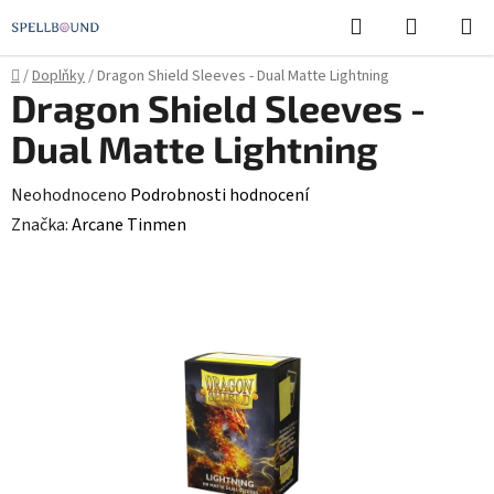
Přejít
Hledat
NÁKUPN
na
KOŠÍK
obsah
Domů
/
Doplňky
/
Dragon Shield Sleeves - Dual Matte Lightning
Dragon Shield Sleeves -
Dual Matte Lightning
Průměrné
Neohodnoceno
Podrobnosti hodnocení
hodnocení
Značka:
Arcane Tinmen
produktu
je
0,0
z
5
hvězdiček.