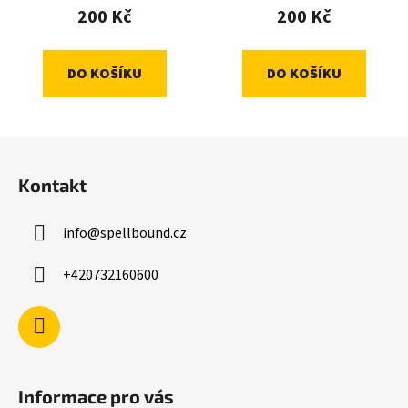
200 Kč
200 Kč
DO KOŠÍKU
DO KOŠÍKU
Z
á
Kontakt
p
a
info
@
spellbound.cz
t
í
+420732160600
Informace pro vás