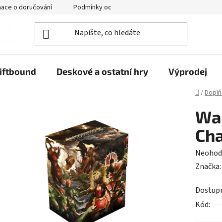
mace o doručování
Podmínky ochrany osobních údajů
iftbound
Deskové a ostatní hry
Výprodej
Domů
/
Doplň
Wa
Cha
Průměr
Neohod
hodnoc
Značka
produk
Dostup
je
Kód:
0,0
z