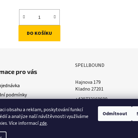
DO KOŠÍKU
SPELLBOUND
mace pro vás
Hajnova 179
bjednávka
Kladno 27201
ní podmínky
+420732160600
ace o doručování
​info@spellbound.cz
aci obsahu a reklam, poskytování funkcí
ky ochrany osobních údajů
Odmítnout
édií a analýze naší návštěvnosti využíváme
ies. Více informací
zde
.