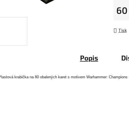
5
60
hvězdič
Měrná 
Tisk
Popis
Di
Plastová krabička na 80 obalených karet s motivem Warhammer: Champions