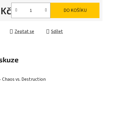
 Kč
DO KOŠÍKU
ek.
cena:
Zeptat se
Sdílet
skuze
Chaos vs. Destruction
 -