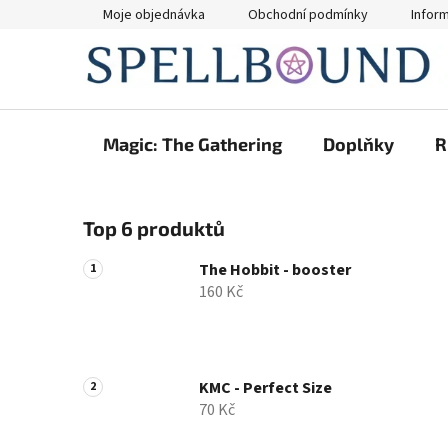
Přejít
Moje objednávka
Obchodní podmínky
Infor
na
obsah
Magic: The Gathering
Doplňky
R
P
Top 6 produktů
o
s
The Hobbit - booster
t
160 Kč
r
a
n
n
KMC - Perfect Size
70 Kč
í
p