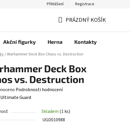
Přihlášení
Registrace
PRÁZDNÝ KOŠÍK
NÁKUPNÍ
KOŠÍK
Akční figurky
Herna
Kontakty
ky
/
Warhammer Deck Box Chaos vs. Destruction
rhammer Deck Box
os vs. Destruction
né
noceno
Podrobnosti hodnocení
ení
:
Ultimate Guard
tu
nost
Skladem
(1 ks)
UGD010988