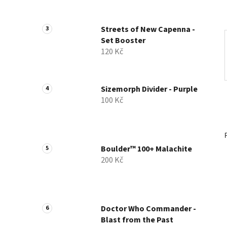
a
n
Streets of New Capenna -
e
Set Booster
l
120 Kč
Sizemorph Divider - Purple
100 Kč
Boulder™ 100+ Malachite
200 Kč
Doctor Who Commander -
Blast from the Past