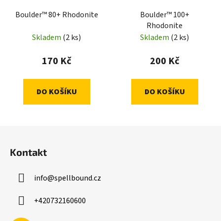
Boulder™ 80+ Rhodonite
Boulder™ 100+
Rhodonite
Skladem
(2 ks)
Skladem
(2 ks)
170 Kč
200 Kč
DO KOŠÍKU
DO KOŠÍKU
Z
á
Kontakt
p
a
info
@
spellbound.cz
t
í
+420732160600