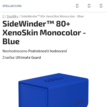
Přejít
Hledat
NÁKUPN
na
KOŠÍK
obsah
Domů
/
Doplňky
/
SideWinder™ 80+ XenoSkin Monocolor - Blue
SideWinder™ 80+
XenoSkin Monocolor -
Blue
Průměrné
Neohodnoceno
Podrobnosti hodnocení
hodnocení
Značka:
Ultimate Guard
produktu
je
0,0
z
5
hvězdiček.