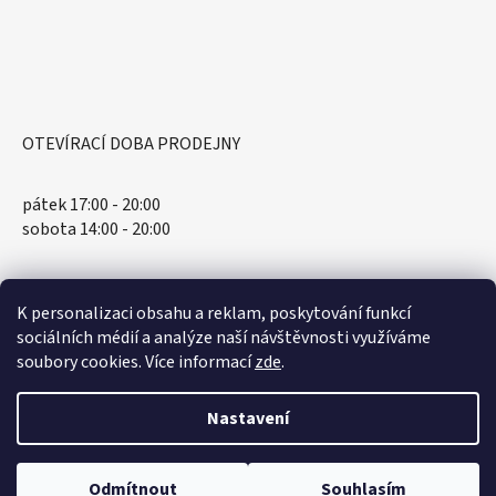
OTEVÍRACÍ DOBA PRODEJNY
pátek 17:00 - 20:00
sobota 14:00 - 20:00
K personalizaci obsahu a reklam, poskytování funkcí
sociálních médií a analýze naší návštěvnosti využíváme
soubory cookies. Více informací
zde
.
Nastavení
Vytvořil Shoptet
Odmítnout
Souhlasím
Copyright 2026
Spellbound.cz
. Všechna práva vyhrazena.