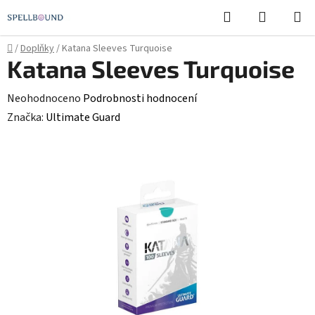
Přejít
Hledat
NÁKUPN
na
KOŠÍK
obsah
Domů
/
Doplňky
/
Katana Sleeves Turquoise
Katana Sleeves Turquoise
Průměrné
Neohodnoceno
Podrobnosti hodnocení
hodnocení
Značka:
Ultimate Guard
produktu
je
0,0
z
5
hvězdiček.