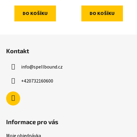
DO KOŠÍKU
DO KOŠÍKU
Z
á
Kontakt
p
a
info
@
spellbound.cz
t
í
+420732160600
Informace pro vás
Moje objednávka