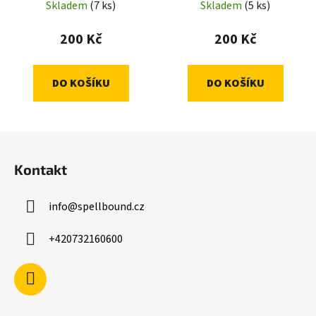
Sleeves)
Skladem
(7 ks)
Skladem
(5 ks)
200 Kč
200 Kč
DO KOŠÍKU
DO KOŠÍKU
Z
á
Kontakt
p
a
info
@
spellbound.cz
t
í
+420732160600