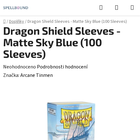
Přejít
Hledat
NÁKUPN
na
KOŠÍK
obsah
Domů
/
Doplňky
/
Dragon Shield Sleeves - Matte Sky Blue (100 Sleeves)
Dragon Shield Sleeves -
Matte Sky Blue (100
Sleeves)
Průměrné
Neohodnoceno
Podrobnosti hodnocení
hodnocení
Značka:
Arcane Tinmen
produktu
je
0,0
z
5
hvězdiček.