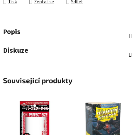
Tisk
Zeptat se
Sdílet
Popis
Diskuze
Související produkty