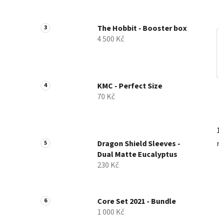
a
n
The Hobbit - Booster box
e
4 500 Kč
l
KMC - Perfect Size
70 Kč
Dragon Shield Sleeves -
Dual Matte Eucalyptus
230 Kč
Core Set 2021 - Bundle
1 000 Kč