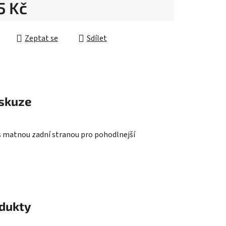
5 Kč
ek.
cena:
Zeptat se
Sdílet
skuze
d s matnou zadní stranou pro pohodlnejší
odukty