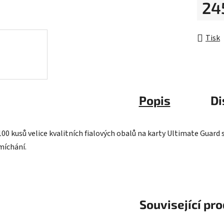
24
hvězdič
Měrná 
Tisk
Popis
Di
100 kusů velice kvalitních fialových obalů na karty Ultimate Guar
míchání.
Související pr