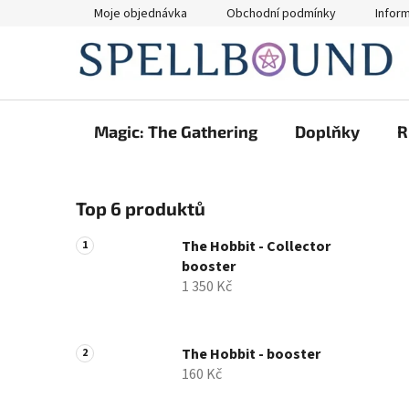
Přejít
Moje objednávka
Obchodní podmínky
Infor
na
obsah
Magic: The Gathering
Doplňky
R
P
Top 6 produktů
o
s
The Hobbit - Collector
t
booster
r
1 350 Kč
a
n
n
The Hobbit - booster
160 Kč
í
p