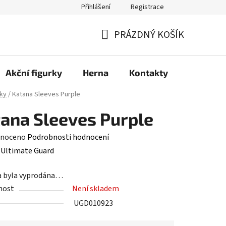
Přihlášení
Registrace
PRÁZDNÝ KOŠÍK
NÁKUPNÍ
KOŠÍK
Akční figurky
Herna
Kontakty
ky
/
Katana Sleeves Purple
ana Sleeves Purple
né
noceno
Podrobnosti hodnocení
ení
:
Ultimate Guard
tu
a byla vyprodána…
nost
Není skladem
UGD010923