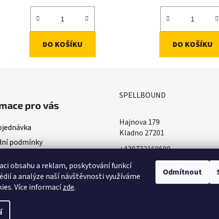
DO KOŠÍKU
DO KOŠÍKU
SPELLBOUND
mace pro vás
Hajnova 179
bjednávka
Kladno 27201
ní podmínky
+420732160600
ace o doručování
​info@spellbound.cz
aci obsahu a reklam, poskytování funkcí
ky ochrany osobních údajů
Odmítnout
édií a analýze naší návštěvnosti využíváme
ies. Více informací
zde
.
í