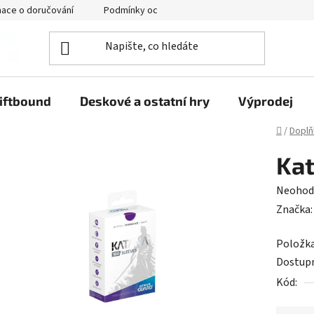
mace o doručování
Podmínky ochrany osobních údajů
iftbound
Deskové a ostatní hry
Výprodej
Domů
/
Doplň
Kat
Průměr
Neohod
hodnoc
Značka
produk
Položk
je
Dostup
0,0
Kód:
z
5