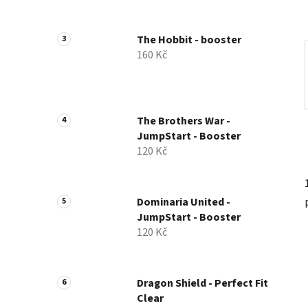
a
n
The Hobbit - booster
e
160 Kč
l
The Brothers War -
JumpStart - Booster
120 Kč
Dominaria United -
JumpStart - Booster
120 Kč
Dragon Shield - Perfect Fit
Clear