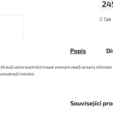
24
hvězdič
Měrná 
Tisk
Popis
Di
100 kusů velice kvalitních tmavě zelených obalů na karty Ultimat
pohodlnejší míchání.
Související pr