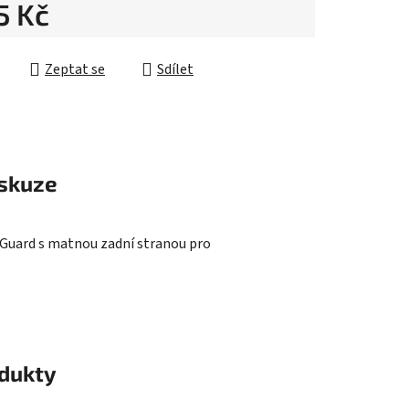
5 Kč
ek.
cena:
Zeptat se
Sdílet
skuze
e Guard s matnou zadní stranou pro
odukty