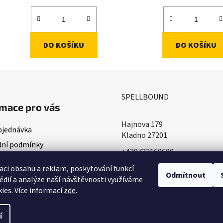
DO KOŠÍKU
DO KOŠÍKU
SPELLBOUND
mace pro vás
Hajnova 179
bjednávka
Kladno 27201
ní podmínky
+420732160600
ace o doručování
​info@spellbound.cz
aci obsahu a reklam, poskytování funkcí
ky ochrany osobních údajů
Odmítnout
édií a analýze naší návštěvnosti využíváme
ies. Více informací
zde
.
í