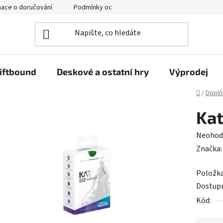
mace o doručování
Podmínky ochrany osobních údajů
iftbound
Deskové a ostatní hry
Výprodej
Domů
/
Doplň
Kat
Průměr
Neohod
hodnoc
Značka
produk
Položk
je
Dostup
0,0
Kód:
z
5