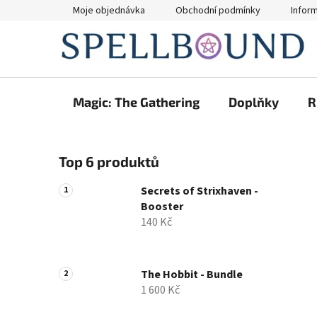
Přejít
Moje objednávka
Obchodní podmínky
Infor
na
obsah
Magic: The Gathering
Doplňky
R
P
Top 6 produktů
o
s
Secrets of Strixhaven -
t
Booster
r
140 Kč
a
n
n
The Hobbit - Bundle
1 600 Kč
í
p