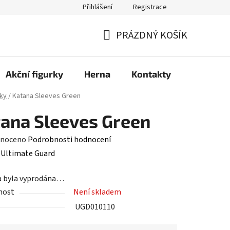
Přihlášení
Registrace
PRÁZDNÝ KOŠÍK
NÁKUPNÍ
KOŠÍK
Akční figurky
Herna
Kontakty
ky
/
Katana Sleeves Green
ana Sleeves Green
né
noceno
Podrobnosti hodnocení
ení
:
Ultimate Guard
tu
a byla vyprodána…
nost
Není skladem
UGD010110