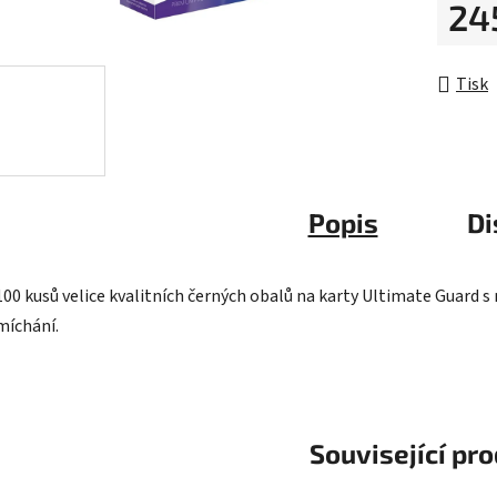
24
hvězdič
Měrná 
Tisk
Popis
Di
100 kusů velice kvalitních černých obalů na karty Ultimate Guard 
míchání.
Související pr