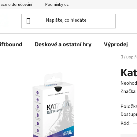
mace o doručování
Podmínky ochrany osobních údajů
iftbound
Deskové a ostatní hry
Výprodej
Domů
/
Doplň
Kat
Průměr
Neohod
hodnoc
Značka
produk
Položk
je
Dostup
0,0
Kód:
z
5