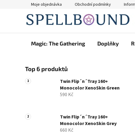
Přejít
Moje objednávka
Obchodní podmínky
Infor
na
obsah
Magic: The Gathering
Doplňky
R
P
Top 6 produktů
o
s
Twin Flip´n´Tray 160+
t
Monocolor XenoSkin Green
r
590 Kč
a
n
n
Twin Flip´n´Tray 160+
Monocolor XenoSkin Grey
í
660 Kč
p