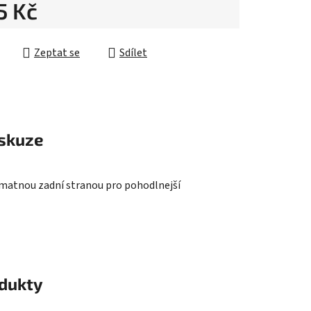
5 Kč
ek.
cena:
Zeptat se
Sdílet
skuze
s matnou zadní stranou pro pohodlnejší
odukty