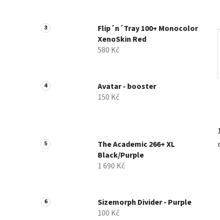
a
n
Flip´n´Tray 100+ Monocolor
e
XenoSkin Red
l
580 Kč
Avatar - booster
150 Kč
The Academic 266+ XL
Black/Purple
1 690 Kč
Sizemorph Divider - Purple
100 Kč