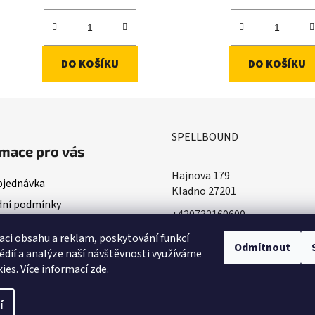
DO KOŠÍKU
DO KOŠÍKU
SPELLBOUND
mace pro vás
Hajnova 179
bjednávka
Kladno 27201
ní podmínky
+420732160600
ace o doručování
​info@spellbound.cz
aci obsahu a reklam, poskytování funkcí
ky ochrany osobních údajů
Odmítnout
édií a analýze naší návštěvnosti využíváme
ies. Více informací
zde
.
í