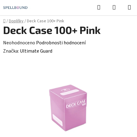
Přejít
Hledat
NÁKUPN
na
KOŠÍK
obsah
Domů
/
Doplňky
/
Deck Case 100+ Pink
Deck Case 100+ Pink
Průměrné
Neohodnoceno
Podrobnosti hodnocení
hodnocení
Značka:
Ultimate Guard
produktu
je
0,0
z
5
hvězdiček.