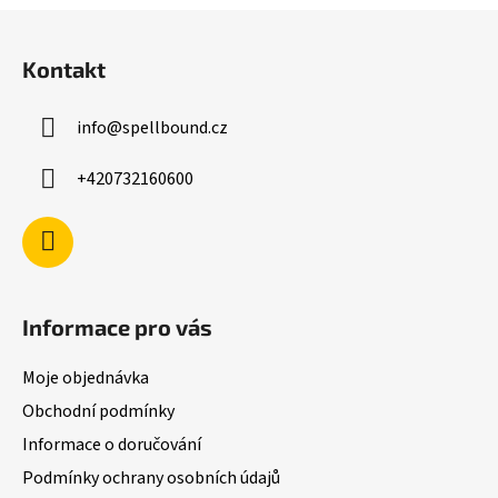
Z
á
Kontakt
p
a
info
@
spellbound.cz
t
í
+420732160600
Informace pro vás
Moje objednávka
Obchodní podmínky
Informace o doručování
Podmínky ochrany osobních údajů