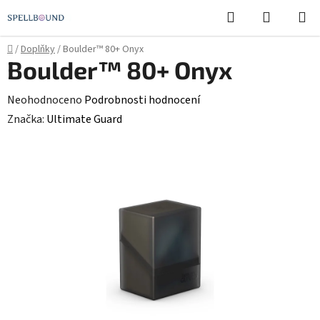
Přejít
Hledat
NÁKUPN
na
KOŠÍK
obsah
Domů
/
Doplňky
/
Boulder™ 80+ Onyx
Boulder™ 80+ Onyx
Průměrné
Neohodnoceno
Podrobnosti hodnocení
hodnocení
Značka:
Ultimate Guard
produktu
je
0,0
z
5
hvězdiček.