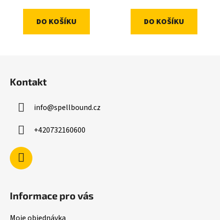
DO KOŠÍKU
DO KOŠÍKU
Z
á
Kontakt
p
a
info
@
spellbound.cz
t
í
+420732160600
Informace pro vás
Moje objednávka