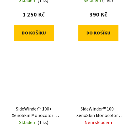
Black
Skladem
(1 ks)
Skladem
(1 ks)
1 250 Kč
390 Kč
DO KOŠÍKU
DO KOŠÍKU
SideWinder™ 100+
SideWinder™ 100+
XenoSkin Monocolor -
XenoSkin Monocolor -
Blue
Green
Skladem
(1 ks)
Není skladem