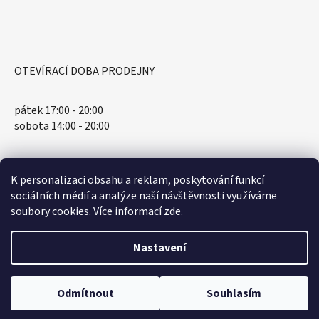
OTEVÍRACÍ DOBA PRODEJNY
pátek 17:00 - 20:00
sobota 14:00 - 20:00
K personalizaci obsahu a reklam, poskytování funkcí
sociálních médií a analýze naší návštěvnosti využíváme
soubory cookies. Více informací
zde
.
Nastavení
Vytvořil Shoptet
Odmítnout
Souhlasím
Copyright 2026
Spellbound.cz
. Všechna práva vyhrazena.
Obrázková alba od UltraPRO ve slevě.
Upravit nastavení cookies