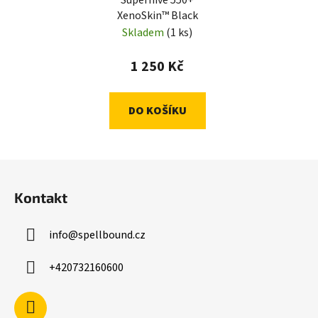
Superhive 550+
XenoSkin™ Black
Skladem
(1 ks)
1 250 Kč
DO KOŠÍKU
Z
á
Kontakt
p
a
info
@
spellbound.cz
t
í
+420732160600