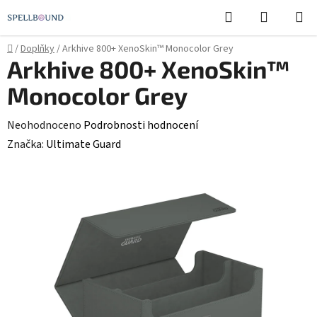
Přejít
Hledat
NÁKUPN
na
KOŠÍK
obsah
Domů
/
Doplňky
/
Arkhive 800+ XenoSkin™ Monocolor Grey
Arkhive 800+ XenoSkin™
Monocolor Grey
Průměrné
Neohodnoceno
Podrobnosti hodnocení
hodnocení
Značka:
Ultimate Guard
produktu
je
0,0
z
5
hvězdiček.