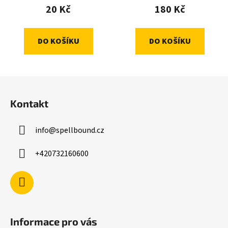
20 Kč
180 Kč
DO KOŠÍKU
DO KOŠÍKU
Z
á
Kontakt
p
a
info
@
spellbound.cz
t
í
+420732160600
Informace pro vás