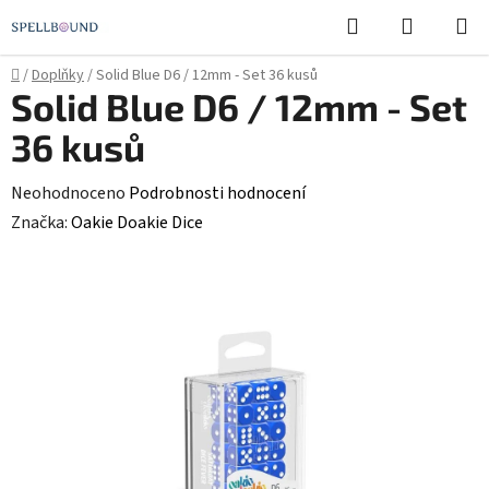
Přejít
Hledat
NÁKUPN
na
KOŠÍK
obsah
Domů
/
Doplňky
/
Solid Blue D6 / 12mm - Set 36 kusů
Solid Blue D6 / 12mm - Set
36 kusů
Průměrné
Neohodnoceno
Podrobnosti hodnocení
hodnocení
Značka:
Oakie Doakie Dice
produktu
je
0,0
z
5
hvězdiček.