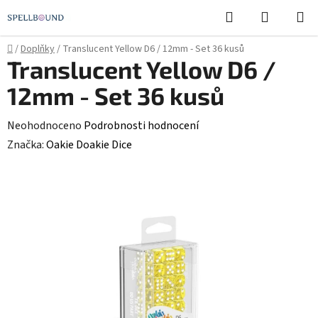
Přejít
Hledat
NÁKUPN
na
KOŠÍK
obsah
Domů
/
Doplňky
/
Translucent Yellow D6 / 12mm - Set 36 kusů
Translucent Yellow D6 /
12mm - Set 36 kusů
Průměrné
Neohodnoceno
Podrobnosti hodnocení
hodnocení
Značka:
Oakie Doakie Dice
produktu
je
0,0
z
5
hvězdiček.