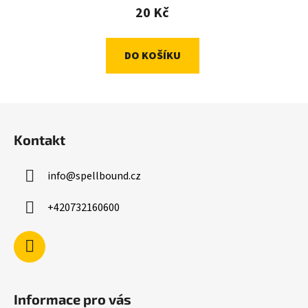
20 Kč
DO KOŠÍKU
Z
á
Kontakt
p
a
info
@
spellbound.cz
t
í
+420732160600
Informace pro vás