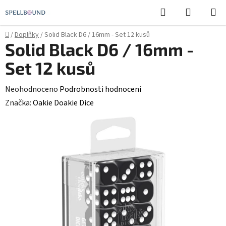
Přejít
Hledat
NÁKUPN
na
KOŠÍK
obsah
Domů
/
Doplňky
/
Solid Black D6 / 16mm - Set 12 kusů
Solid Black D6 / 16mm -
Set 12 kusů
Průměrné
Neohodnoceno
Podrobnosti hodnocení
hodnocení
Značka:
Oakie Doakie Dice
produktu
je
0,0
z
5
hvězdiček.