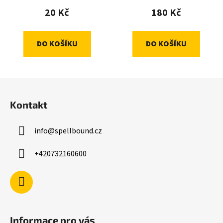
20 Kč
180 Kč
DO KOŠÍKU
DO KOŠÍKU
Z
á
Kontakt
p
a
info
@
spellbound.cz
t
í
+420732160600
Informace pro vás