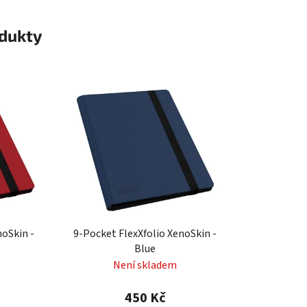
odukty
noSkin -
9-Pocket FlexXfolio XenoSkin -
Blue
Není skladem
450 Kč