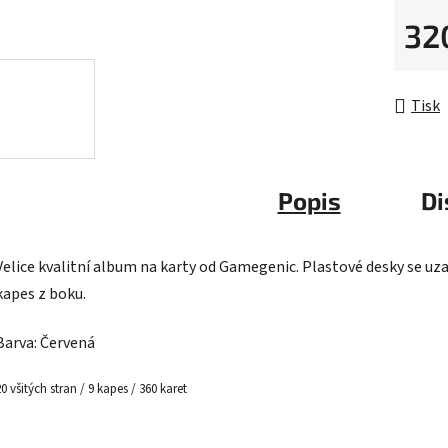
5
32
hvězdič
Měrná 
Tisk
Popis
Di
Velice kvalitní album na karty od Gamegenic. Plastové desky se uza
kapes z boku.
Barva: Červená
20 všitých stran / 9 kapes / 360 karet