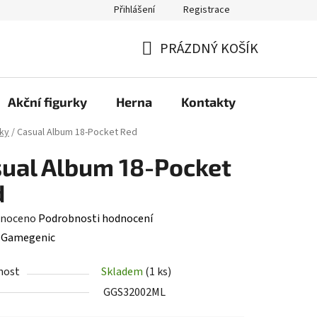
Přihlášení
Registrace
PRÁZDNÝ KOŠÍK
NÁKUPNÍ
KOŠÍK
Akční figurky
Herna
Kontakty
ky
/
Casual Album 18-Pocket Red
ual Album 18-Pocket
d
né
noceno
Podrobnosti hodnocení
ení
:
Gamegenic
tu
nost
Skladem
(1 ks)
GGS32002ML