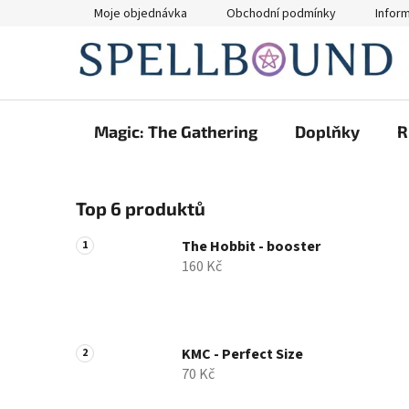
Přejít
Moje objednávka
Obchodní podmínky
Infor
na
obsah
Magic: The Gathering
Doplňky
R
P
Top 6 produktů
o
s
The Hobbit - booster
t
160 Kč
r
a
n
n
KMC - Perfect Size
70 Kč
í
p