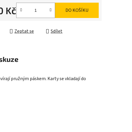
0 Kč
DO KOŠÍKU
ek.
cena:
Zeptat se
Sdílet
skuze
vírají pružným páskem. Karty se vkladají do