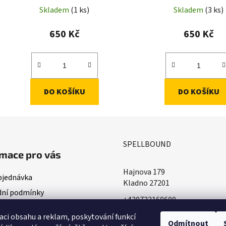
Skladem
(1 ks)
Skladem
(3 ks)
650 Kč
650 Kč
DO KOŠÍKU
DO KOŠÍKU
SPELLBOUND
mace pro vás
Hajnova 179
bjednávka
Kladno 27201
ní podmínky
+420732160600
ace o doručování
​info@spellbound.cz
aci obsahu a reklam, poskytování funkcí
ky ochrany osobních údajů
Odmítnout