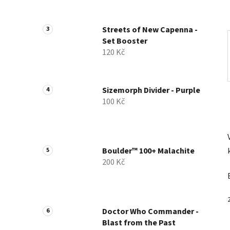
a
n
Streets of New Capenna -
e
Set Booster
l
120 Kč
Sizemorph Divider - Purple
100 Kč
Boulder™ 100+ Malachite
200 Kč
Doctor Who Commander -
Blast from the Past