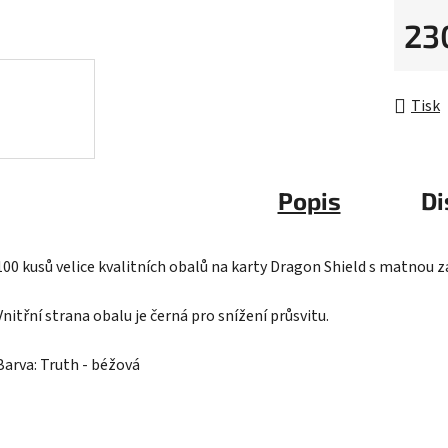
5
23
hvězdič
Měrná 
Tisk
Popis
Di
100 kusů velice kvalitních obalů na karty Dragon Shield s matnou 
Vnitřní strana obalu je černá pro snížení průsvitu.
Barva: Truth - béžová