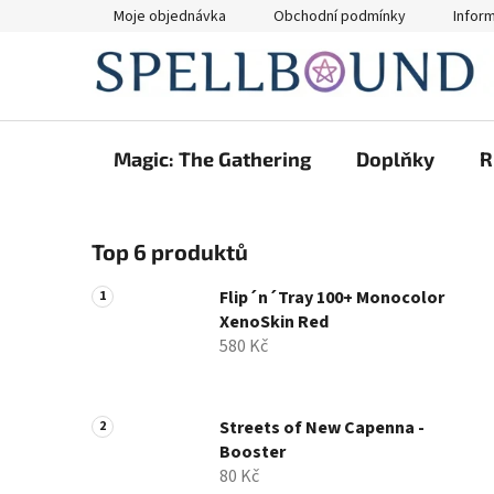
Přejít
Moje objednávka
Obchodní podmínky
Infor
na
obsah
Magic: The Gathering
Doplňky
R
P
Top 6 produktů
o
s
Flip´n´Tray 100+ Monocolor
t
XenoSkin Red
r
580 Kč
a
n
n
Streets of New Capenna -
Booster
í
80 Kč
p