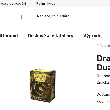
mace o doručování
Podmínky ochrany osobních údajů
iftbound
Deskové a ostatní hry
Výprodej
Domů
/
Doplň
Dra
Dua
Průměr
Neohod
hodnoc
Značka
produk
Dostup
je
Kód:
0,0
z