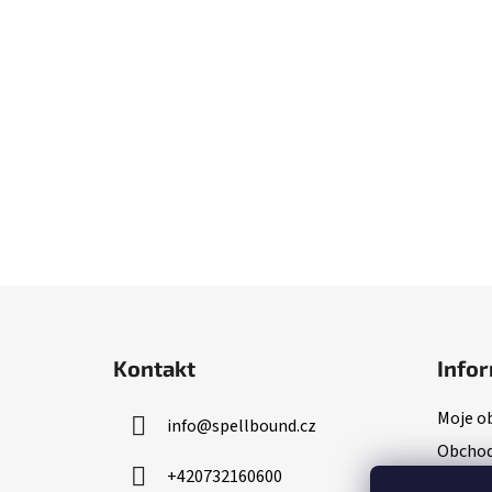
Z
á
Kontakt
Infor
p
a
Moje o
info
@
spellbound.cz
t
Obchod
í
+420732160600
Inform