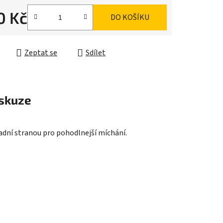
0 Kč
DO KOŠÍKU
ek.
cena:
Zeptat se
Sdílet
skuze
zadní stranou pro pohodlnejší míchání.