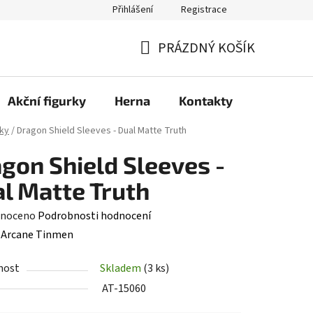
Přihlášení
Registrace
PRÁZDNÝ KOŠÍK
NÁKUPNÍ
KOŠÍK
Akční figurky
Herna
Kontakty
ky
/
Dragon Shield Sleeves - Dual Matte Truth
gon Shield Sleeves -
l Matte Truth
né
noceno
Podrobnosti hodnocení
ení
:
Arcane Tinmen
tu
nost
Skladem
(3 ks)
AT-15060