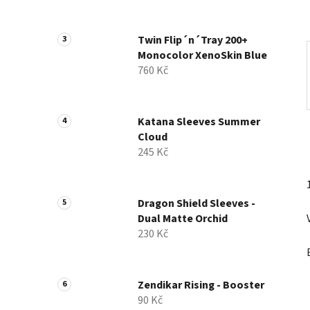
a
n
Twin Flip´n´Tray 200+
e
Monocolor XenoSkin Blue
l
760 Kč
Katana Sleeves Summer
Cloud
245 Kč
Dragon Shield Sleeves -
Dual Matte Orchid
230 Kč
Zendikar Rising - Booster
90 Kč