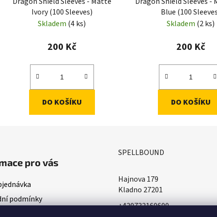
Dragon Shield Sleeves - Matte
Dragon Shield Sleeves - 
Ivory (100 Sleeves)
Blue (100 Sleeve
Skladem
(4 ks)
Skladem
(2 ks)
200 Kč
200 Kč
DO KOŠÍKU
DO KOŠÍKU
SPELLBOUND
mace pro vás
Hajnova 179
bjednávka
Kladno 27201
ní podmínky
+420732160600
ace o doručování
​info@spellbound.cz