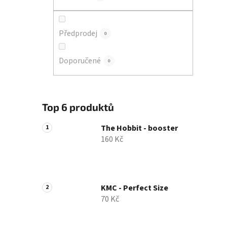
p
a
n
Předprodej
0
e
l
Doporučené
0
Top 6 produktů
The Hobbit - booster
160 Kč
KMC - Perfect Size
70 Kč