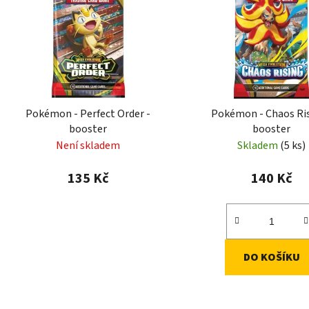
i
s
p
r
o
d
Pokémon - Perfect Order -
Pokémon - Chaos Ris
u
booster
booster
k
Není skladem
Skladem
(5 ks)
t
ů
135 Kč
140 Kč
DO KOŠÍKU