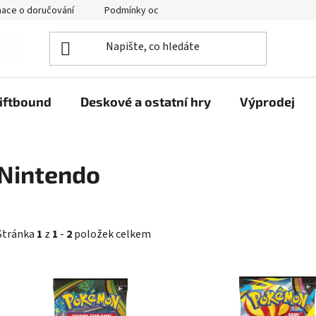
mace o doručování
Podmínky ochrany osobních údajů
iftbound
Deskové a ostatní hry
Výprodej
Nintendo
Stránka
1
z
1
-
2
položek celkem
V
ý
p