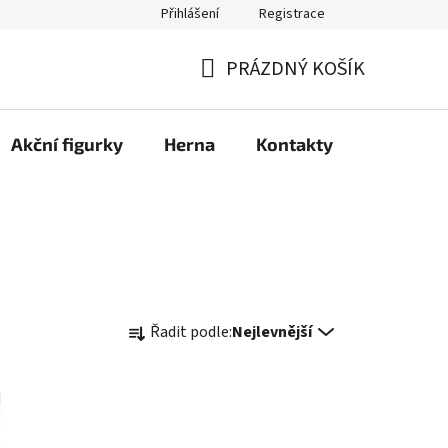
Přihlášení
Registrace
PRÁZDNÝ KOŠÍK
NÁKUPNÍ
KOŠÍK
Akční figurky
Herna
Kontakty
Ř
Řadit podle:
Nejlevnější
a
z
e
n
í