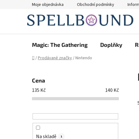
Přejít
Moje objednávka
Obchodní podmínky
Infor
na
obsah
Magic: The Gathering
Doplňky
R
Domů
/
Prodávané značky
/
Nintendo
P
o
Cena
s
135
Kč
140
Kč
t
r
a
n
n
í
Na skladě
1