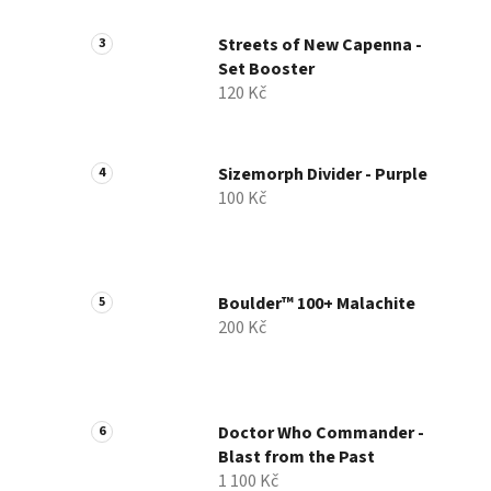
Streets of New Capenna -
Set Booster
120 Kč
Sizemorph Divider - Purple
100 Kč
Boulder™ 100+ Malachite
200 Kč
Doctor Who Commander -
Blast from the Past
1 100 Kč