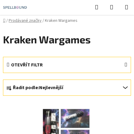
Přejít
Hledat
NÁKUPN
na
KOŠÍK
obsah
Domů
/
Prodávané značky
/
Kraken Wargames
Kraken Wargames
OTEVŘÍT FILTR
Ř
Řadit podle:
Nejlevnější
a
z
V
e
ý
n
p
í
i
p