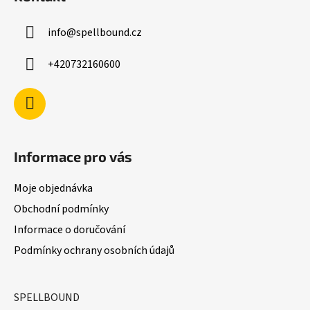
p
a
a
c
info
@
spellbound.cz
t
í
í
p
+420732160600
r
v
k
y
v
ý
Informace pro vás
p
i
Moje objednávka
s
u
Obchodní podmínky
Informace o doručování
Podmínky ochrany osobních údajů
SPELLBOUND