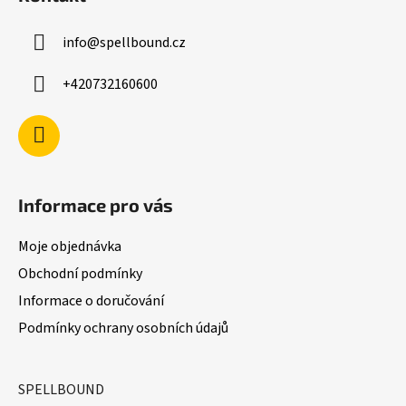
p
a
a
c
info
@
spellbound.cz
t
í
í
p
+420732160600
r
v
k
y
v
ý
Informace pro vás
p
i
Moje objednávka
s
u
Obchodní podmínky
Informace o doručování
Podmínky ochrany osobních údajů
SPELLBOUND