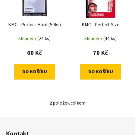
s
r
p
o
r
d
KMC - Perfect Hard (50ks)
KMC - Perfect Size
o
u
d
k
Skladem
(24 ks)
Skladem
(44 ks)
u
t
k
ů
60 Kč
70 Kč
t
ů
DO KOŠÍKU
DO KOŠÍKU
2
položek celkem
O
v
l
Z
á
á
d
Kontakt