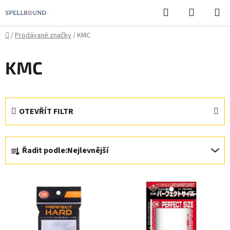
Přejít
Hledat
NÁKUPN
na
KOŠÍK
obsah
Domů
/
Prodávané značky
/
KMC
KMC
OTEVŘÍT FILTR
Ř
Řadit podle:
Nejlevnější
a
z
V
e
ý
n
p
í
i
p