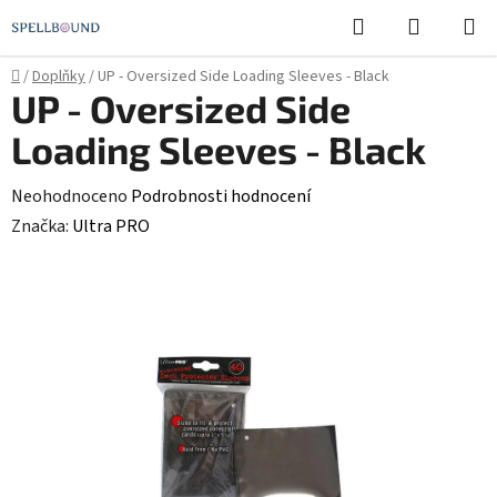
Přejít
Hledat
NÁKUPN
na
KOŠÍK
obsah
Domů
/
Doplňky
/
UP - Oversized Side Loading Sleeves - Black
UP - Oversized Side
Loading Sleeves - Black
Průměrné
Neohodnoceno
Podrobnosti hodnocení
hodnocení
Značka:
Ultra PRO
produktu
je
0,0
z
5
hvězdiček.