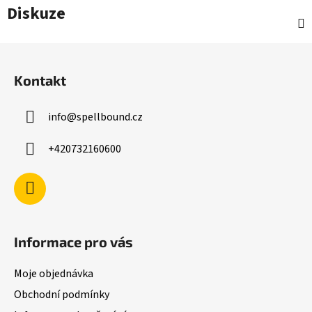
Diskuze
Z
á
Kontakt
p
a
info
@
spellbound.cz
t
í
+420732160600
Informace pro vás
Moje objednávka
Obchodní podmínky