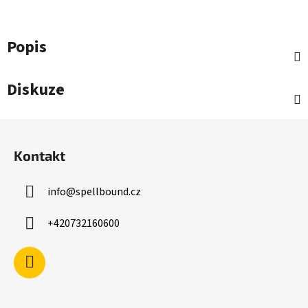
Popis
Diskuze
Z
á
Kontakt
p
a
info
@
spellbound.cz
t
í
+420732160600