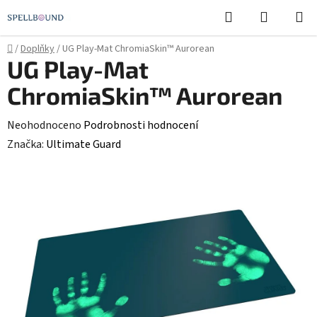
Přejít
Hledat
NÁKUPN
na
KOŠÍK
obsah
Domů
/
Doplňky
/
UG Play-Mat ChromiaSkin™ Aurorean
UG Play-Mat
ChromiaSkin™ Aurorean
Průměrné
Neohodnoceno
Podrobnosti hodnocení
hodnocení
Značka:
Ultimate Guard
produktu
je
0,0
z
5
hvězdiček.