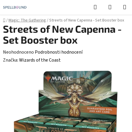
Přejít
Hledat
NÁKUPN
na
KOŠÍK
obsah
Domů
/
Magic: The Gathering
/
Streets of New Capenna - Set Booster box
Streets of New Capenna -
Set Booster box
Průměrné
Neohodnoceno
Podrobnosti hodnocení
hodnocení
Značka:
Wizards of the Coast
produktu
je
0,0
z
5
hvězdiček.