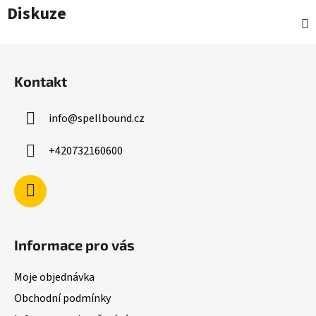
Diskuze
Z
á
Kontakt
p
a
info
@
spellbound.cz
t
í
+420732160600
Informace pro vás
Moje objednávka
Obchodní podmínky