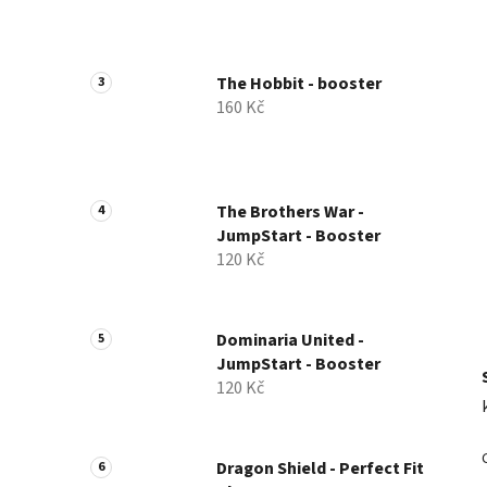
p
a
n
The Hobbit - booster
e
160 Kč
l
The Brothers War -
JumpStart - Booster
120 Kč
Dominaria United -
JumpStart - Booster
120 Kč
Dragon Shield - Perfect Fit