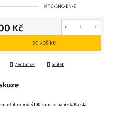
MTG-SNC-EN-E
200 Kč
ek.
cena:
DO KOŠÍKU
Zeptat se
Sdílet
skuze
leno-bílo-modrý100 karetni balíček. Každá