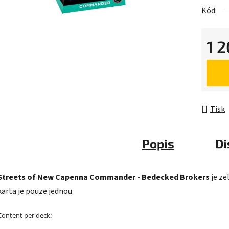
Kód:
0,0
z
5
1 
hvězdič
Měrná 
Tisk
Popis
Di
Streets of New Capenna Commander - Bedecked Brokers
je ze
karta je pouze jednou.
Content per deck: