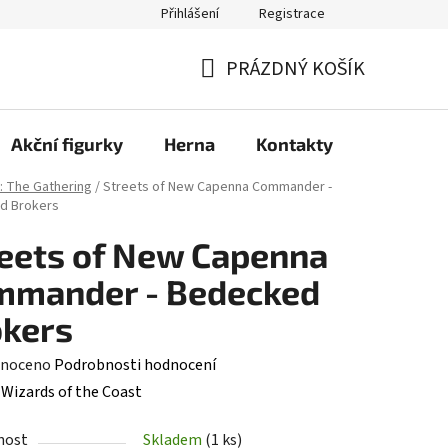
Přihlášení
Registrace
PRÁZDNÝ KOŠÍK
NÁKUPNÍ
KOŠÍK
Akční figurky
Herna
Kontakty
: The Gathering
/
Streets of New Capenna Commander -
d Brokers
eets of New Capenna
mmander - Bedecked
okers
né
noceno
Podrobnosti hodnocení
ení
:
Wizards of the Coast
tu
nost
Skladem
(1 ks)