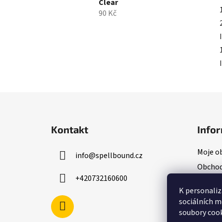
Clear
90 Kč
Z
á
Kontakt
Infor
p
a
Moje o
info
@
spellbound.cz
t
Obchod
í
+420732160600
Inform
K personaliz
Podmín
sociálních m
soubory cook