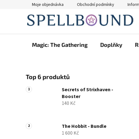
Přejít
Moje objednávka
Obchodní podmínky
Infor
na
obsah
Magic: The Gathering
Doplňky
R
P
Top 6 produktů
o
s
Secrets of Strixhaven -
t
Booster
r
140 Kč
a
n
n
The Hobbit - Bundle
1 600 Kč
í