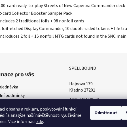
100-card ready-to-play Streets of New Capenna Commander deck
2-card Collector Booster Sample Pack
Includes 2 traditional foils + 98 nonfoil cards
1 foil-etched Display Commander, 10 double-sided tokens + life tr
Introduces 2 foil + 15 nonfoil MTG cards not found in the SNC main
SPELLBOUND
mace pro vás
Hajnova 179
bjednávka
Kladno 27201
ní podmínky
+420732160600
ace o doručování
​info@spellbound.cz
aci obsahu a reklam, poskytování funkcí
ky ochrany osobních údajů
Odmítnout
édií a analýze naší návštěvnosti využíváme
ies. Více informací
zde
.