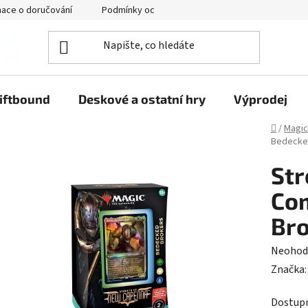
mace o doručování
Podmínky ochrany osobních údajů
iftbound
Deskové a ostatní hry
Výprodej
Domů
/
Magic
Bedecke
Str
Co
Br
Průměr
Neohod
hodnoc
Značka
produk
Dostup
je