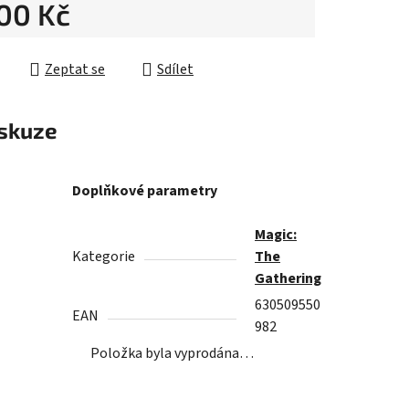
200 Kč
ek.
cena:
Zeptat se
Sdílet
skuze
Doplňkové parametry
Magic:
Kategorie
The
Gathering
630509550
EAN
982
Položka byla vyprodána…