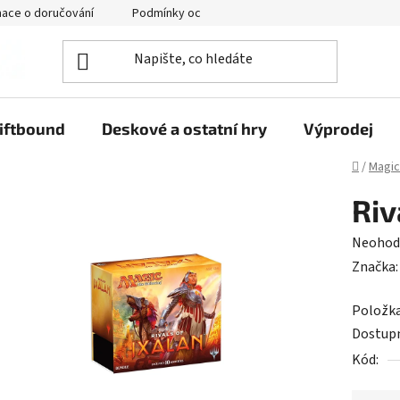
mace o doručování
Podmínky ochrany osobních údajů
iftbound
Deskové a ostatní hry
Výprodej
Domů
/
Magic
Riv
Průměr
Neohod
hodnoc
Značka
produk
Položk
je
Dostup
0,0
Kód:
z
5