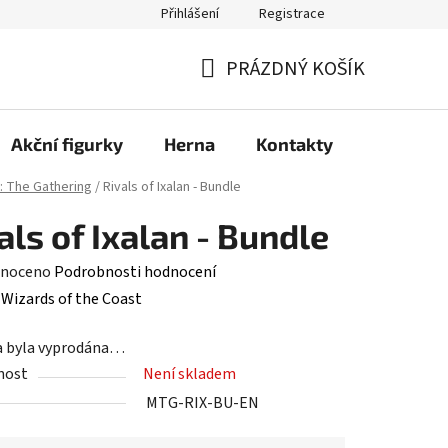
Přihlášení
Registrace
PRÁZDNÝ KOŠÍK
NÁKUPNÍ
KOŠÍK
Akční figurky
Herna
Kontakty
: The Gathering
/
Rivals of Ixalan - Bundle
als of Ixalan - Bundle
né
noceno
Podrobnosti hodnocení
ení
:
Wizards of the Coast
tu
a byla vyprodána…
nost
Není skladem
MTG-RIX-BU-EN