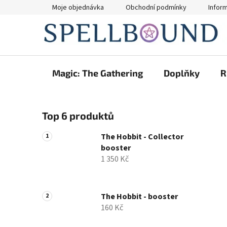
Přejít
Moje objednávka
Obchodní podmínky
Infor
na
obsah
Magic: The Gathering
Doplňky
R
P
Top 6 produktů
o
s
The Hobbit - Collector
t
booster
r
1 350 Kč
a
n
n
The Hobbit - booster
160 Kč
í
p