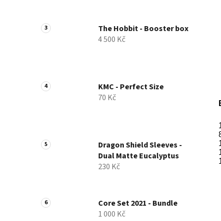
a
n
The Hobbit - Booster box
e
4 500 Kč
l
KMC - Perfect Size
70 Kč
Dragon Shield Sleeves -
Dual Matte Eucalyptus
230 Kč
Core Set 2021 - Bundle
1 000 Kč