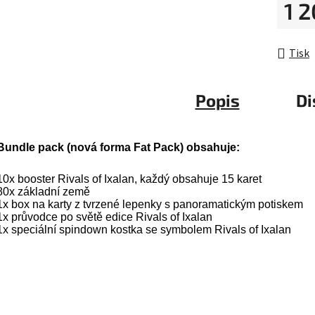
1 
hvězdič
Měrná 
Tisk
Popis
Di
Bundle pack (nová forma Fat Pack) obsahuje:
10x booster Rivals of Ixalan, každý obsahuje 15 karet
80x základní země
1x box na karty z tvrzené lepenky s panoramatickým potiskem
1x průvodce po světě edice Rivals of Ixalan
1x speciální spindown kostka se symbolem Rivals of Ixalan