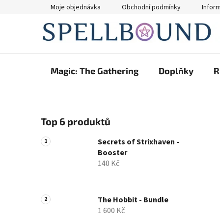
Přejít
Moje objednávka
Obchodní podmínky
Infor
na
obsah
Magic: The Gathering
Doplňky
R
P
Top 6 produktů
o
s
Secrets of Strixhaven -
t
Booster
r
140 Kč
a
n
n
The Hobbit - Bundle
1 600 Kč
í