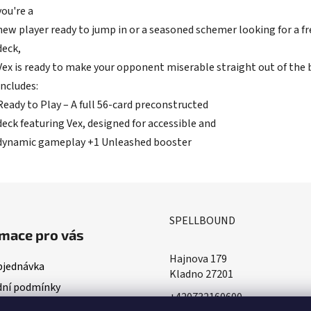
you're a
new player ready to jump in or a seasoned schemer looking for a f
deck,
Vex is ready to make your opponent miserable straight out of the 
Includes:
Ready to Play – A full 56-card preconstructed
deck featuring Vex, designed for accessible and
dynamic gameplay +1 Unleashed booster
SPELLBOUND
mace pro vás
Hajnova 179
bjednávka
Kladno 27201
ní podmínky
+420732160600
ace o doručování