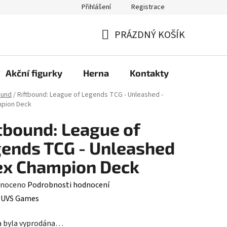
Přihlášení
Registrace
PRÁZDNÝ KOŠÍK
NÁKUPNÍ
KOŠÍK
Akční figurky
Herna
Kontakty
ound
/
Riftbound: League of Legends TCG - Unleashed -
mpion Deck
tbound: League of
ends TCG - Unleashed
ex Champion Deck
né
noceno
Podrobnosti hodnocení
ení
:
UVS Games
tu
a byla vyprodána…