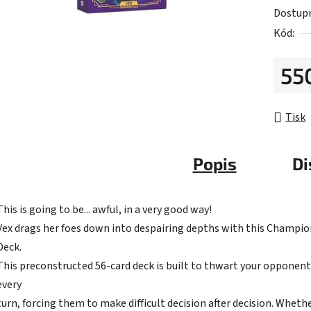
Dostup
0,0
Kód:
z
5
55
hvězdič
Měrná 
Tisk
Popis
Di
This is going to be... awful, in a very good way!
Vex drags her foes down into despairing depths with this Champio
Deck.
This preconstructed 56-card deck is built to thwart your opponent
every
turn, forcing them to make difficult decision after decision. Wheth