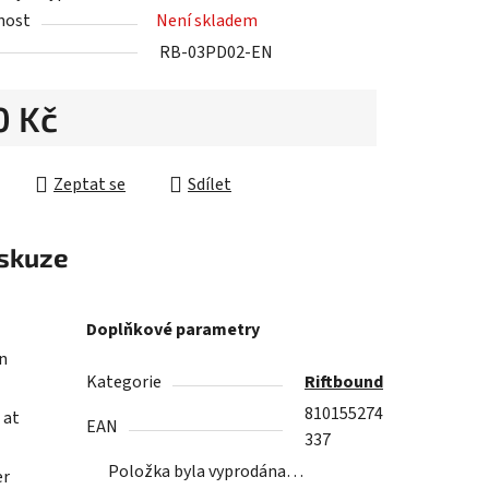
nost
Není skladem
RB-03PD02-EN
0 Kč
ek.
cena:
Zeptat se
Sdílet
skuze
Doplňkové parametry
n
Kategorie
Riftbound
810155274
 at
EAN
337
Položka byla vyprodána…
er