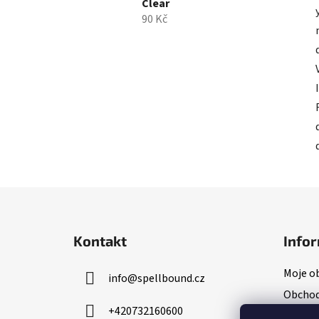
Clear
90 Kč
Z
á
Kontakt
Infor
p
a
Moje o
info
@
spellbound.cz
t
Obchod
í
+420732160600
Inform