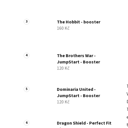
p
a
n
The Hobbit - booster
e
160 Kč
l
The Brothers War -
JumpStart - Booster
120 Kč
Dominaria United -
JumpStart - Booster
120 Kč
Dragon Shield - Perfect Fit