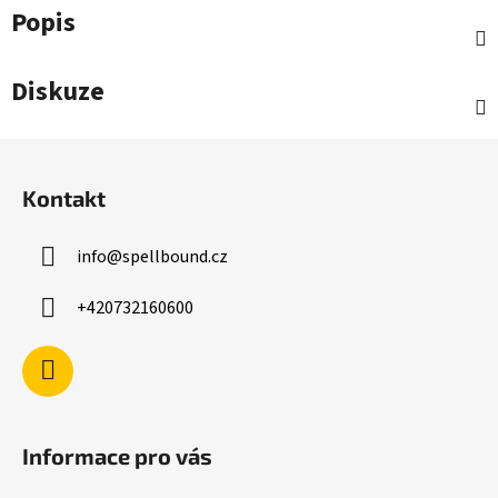
Popis
Diskuze
Z
á
Kontakt
p
a
info
@
spellbound.cz
t
í
+420732160600
Informace pro vás