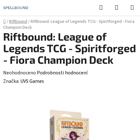
Přejít
Hledat
NÁKUPN
na
KOŠÍK
obsah
Domů
/
Riftbound
/
Riftbound: League of Legends TCG - Spiritforged - Fiora
Champion Deck
Riftbound: League of
Legends TCG - Spiritforged
- Fiora Champion Deck
Průměrné
Neohodnoceno
Podrobnosti hodnocení
hodnocení
Značka:
UVS Games
produktu
je
0,0
z
5
hvězdiček.