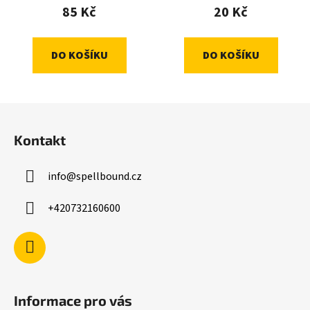
85 Kč
20 Kč
DO KOŠÍKU
DO KOŠÍKU
Z
á
Kontakt
p
a
info
@
spellbound.cz
t
í
+420732160600
Informace pro vás