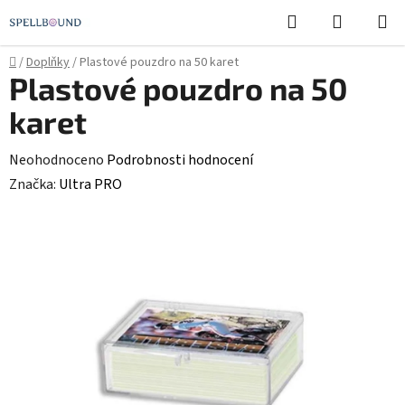
Přejít
Hledat
NÁKUPN
na
KOŠÍK
obsah
Domů
/
Doplňky
/
Plastové pouzdro na 50 karet
Plastové pouzdro na 50
karet
Průměrné
Neohodnoceno
Podrobnosti hodnocení
hodnocení
Značka:
Ultra PRO
produktu
je
0,0
z
5
hvězdiček.