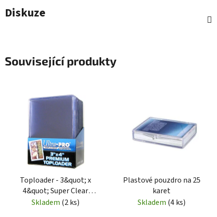
Diskuze
Související produkty
Toploader - 3&quot; x
Plastové pouzdro na 25
4&quot; Super Clear
karet
Premium (25 kusů)
Skladem
(2 ks)
Skladem
(4 ks)