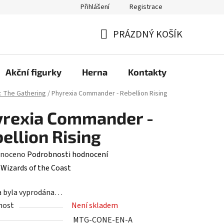
Přihlášení
Registrace
PRÁZDNÝ KOŠÍK
NÁKUPNÍ
KOŠÍK
Akční figurky
Herna
Kontakty
: The Gathering
/
Phyrexia Commander - Rebellion Rising
yrexia Commander -
ellion Rising
né
noceno
Podrobnosti hodnocení
ení
:
Wizards of the Coast
tu
a byla vyprodána…
nost
Není skladem
MTG-CONE-EN-A