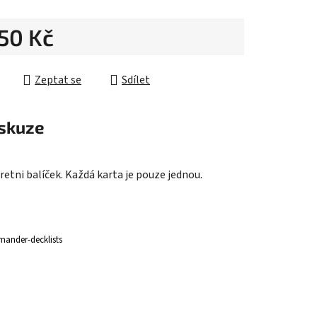
050 Kč
ek.
cena:
Zeptat se
Sdílet
skuze
retni balíček. Každá karta je pouze jednou.
ander-decklists