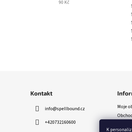
90 Kč
Z
á
Kontakt
Infor
p
a
Moje o
info
@
spellbound.cz
t
Obchod
í
+420732160600
Inform
K personaliz