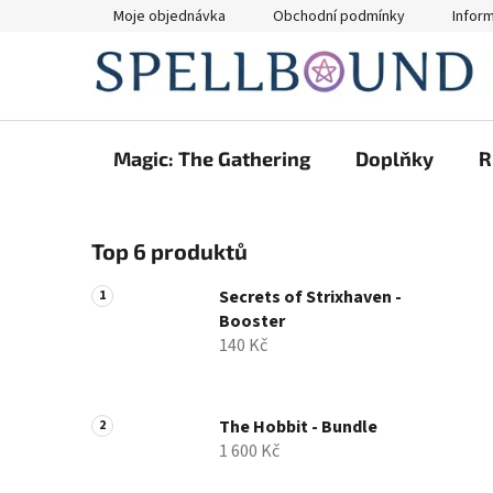
Přejít
Moje objednávka
Obchodní podmínky
Infor
na
obsah
Magic: The Gathering
Doplňky
R
P
Top 6 produktů
o
s
Secrets of Strixhaven -
t
Booster
r
140 Kč
a
n
n
The Hobbit - Bundle
1 600 Kč
í
p