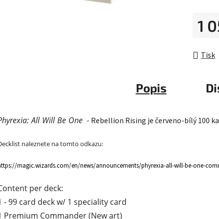
5
1 
hvězdič
Měrná 
Tisk
Popis
Di
Phyrexia: All Will Be One
- Rebellion Rising je červeno-bílý 100 ka
Decklist naleznete na tomto odkazu:
https://magic.wizards.com/en/news/announcements/phyrexia-all-will-be-one-comm
Content per deck:
1 - 99 card deck w/ 1 speciality card
1 Premium Commander (New art)