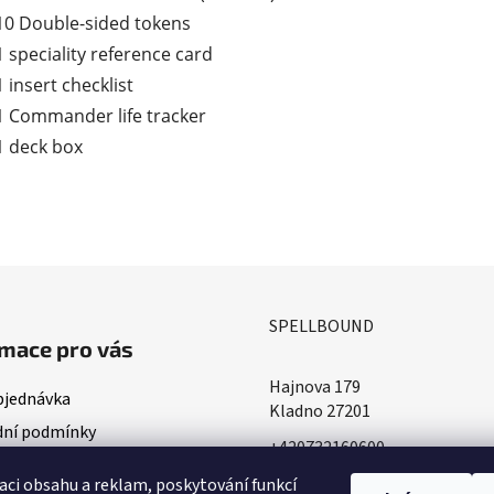
10 Double-sided tokens
1 speciality reference card
1 insert checklist
1 Commander life tracker
1 deck box
SPELLBOUND
mace pro vás
Hajnova 179
bjednávka
Kladno 27201
ní podmínky
+420732160600
ace o doručování
​info@spellbound.cz
aci obsahu a reklam, poskytování funkcí