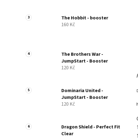
a
n
The Hobbit - booster
e
160 Kč
l
The Brothers War -
JumpStart - Booster
120 Kč
Dominaria United -
JumpStart - Booster
120 Kč
Dragon Shield - Perfect Fit
Clear