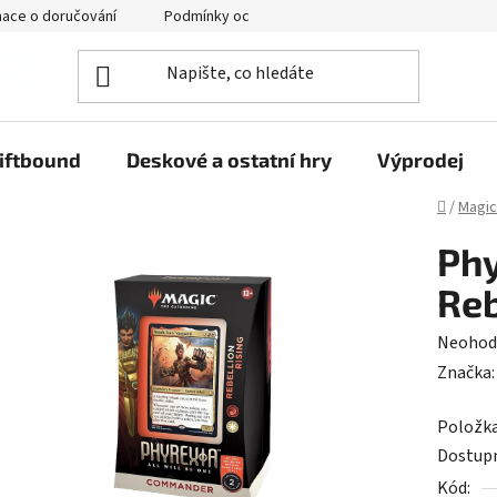
mace o doručování
Podmínky ochrany osobních údajů
iftbound
Deskové a ostatní hry
Výprodej
Domů
/
Magic
Ph
Reb
Průměr
Neohod
hodnoc
Značka
produk
Položk
je
Dostup
0,0
Kód:
z