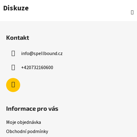
Diskuze
Z
á
Kontakt
p
a
info
@
spellbound.cz
t
í
+420732160600
Informace pro vás
Moje objednávka
Obchodní podmínky