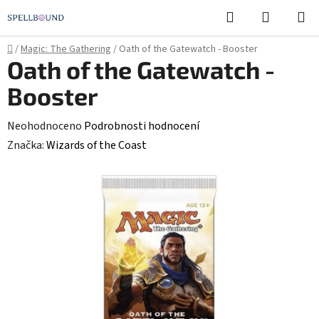
Přejít
Hledat
NÁKUPN
na
KOŠÍK
obsah
Domů
/
Magic: The Gathering
/
Oath of the Gatewatch - Booster
Oath of the Gatewatch -
Booster
Průměrné
Neohodnoceno
Podrobnosti hodnocení
hodnocení
Značka:
Wizards of the Coast
produktu
je
0,0
z
5
hvězdiček.