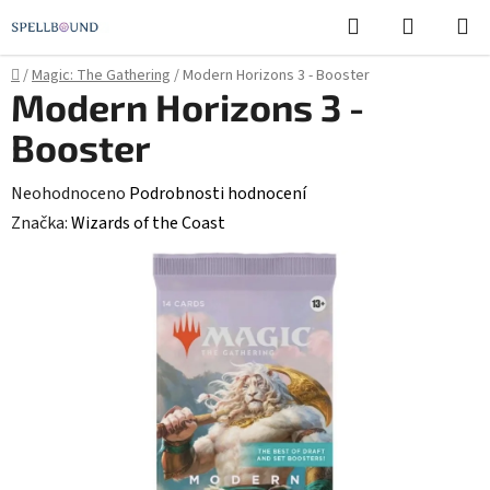
Přejít
Hledat
NÁKUPN
na
KOŠÍK
obsah
Domů
/
Magic: The Gathering
/
Modern Horizons 3 - Booster
Modern Horizons 3 -
Booster
Průměrné
Neohodnoceno
Podrobnosti hodnocení
hodnocení
Značka:
Wizards of the Coast
produktu
je
0,0
z
5
hvězdiček.