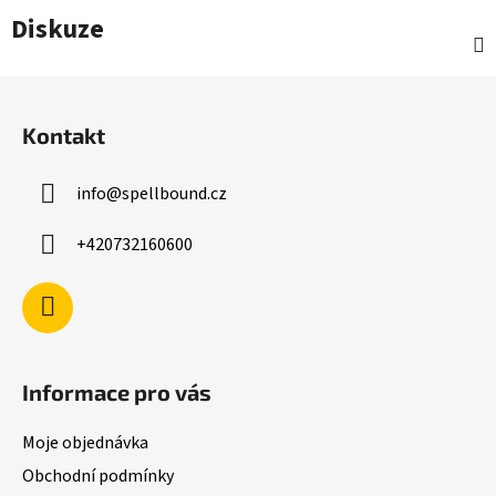
Diskuze
Z
á
Kontakt
p
a
info
@
spellbound.cz
t
í
+420732160600
Informace pro vás
Moje objednávka
Obchodní podmínky