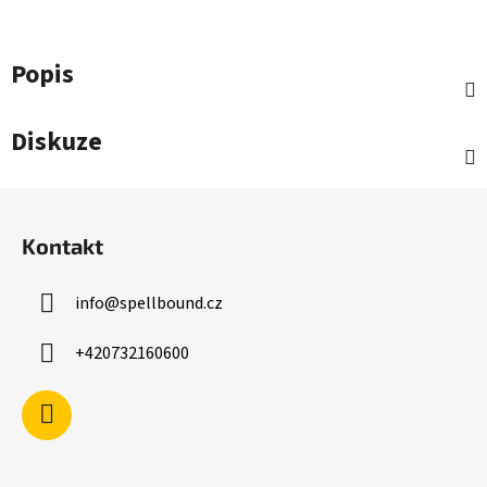
Popis
Diskuze
Z
á
Kontakt
p
a
info
@
spellbound.cz
t
í
+420732160600