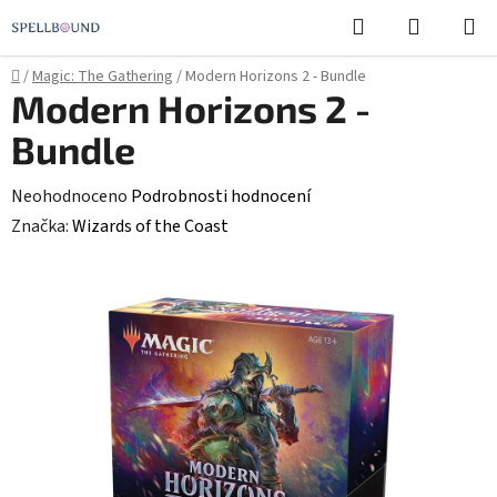
Přejít
Hledat
NÁKUPN
na
KOŠÍK
obsah
Domů
/
Magic: The Gathering
/
Modern Horizons 2 - Bundle
Modern Horizons 2 -
Bundle
Průměrné
Neohodnoceno
Podrobnosti hodnocení
hodnocení
Značka:
Wizards of the Coast
produktu
je
0,0
z
5
hvězdiček.