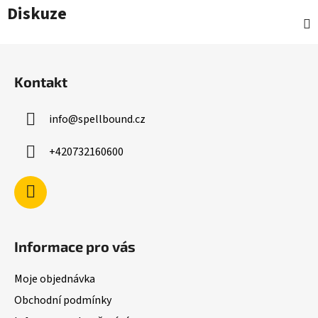
Diskuze
Z
á
Kontakt
p
a
info
@
spellbound.cz
t
í
+420732160600
Informace pro vás
Moje objednávka
Obchodní podmínky