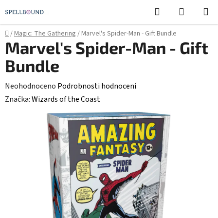
Přejít
Hledat
NÁKUPN
na
KOŠÍK
obsah
Domů
/
Magic: The Gathering
/
Marvel's Spider-Man - Gift Bundle
Marvel's Spider-Man - Gift
Bundle
Průměrné
Neohodnoceno
Podrobnosti hodnocení
hodnocení
Značka:
Wizards of the Coast
produktu
je
0,0
z
5
hvězdiček.