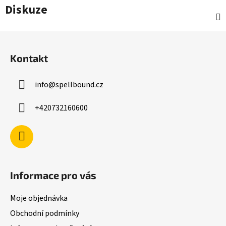
Diskuze
Z
á
Kontakt
p
a
info
@
spellbound.cz
t
í
+420732160600
Informace pro vás
Moje objednávka
Obchodní podmínky