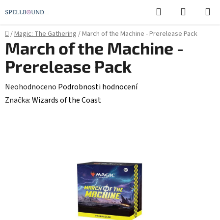
Přejít
Hledat
NÁKUPN
na
KOŠÍK
obsah
Domů
/
Magic: The Gathering
/
March of the Machine - Prerelease Pack
March of the Machine -
Prerelease Pack
Průměrné
Neohodnoceno
Podrobnosti hodnocení
hodnocení
Značka:
Wizards of the Coast
produktu
je
0,0
z
5
hvězdiček.