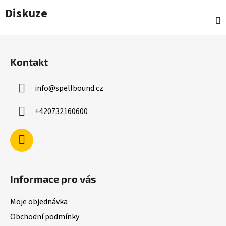
Diskuze
Z
á
Kontakt
p
a
info
@
spellbound.cz
t
í
+420732160600
Informace pro vás
Moje objednávka
Obchodní podmínky