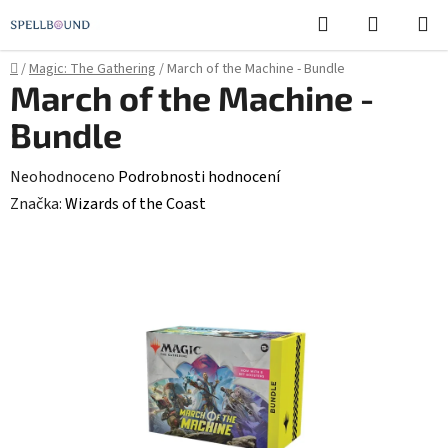
Přejít
Hledat
NÁKUPN
na
KOŠÍK
obsah
Domů
/
Magic: The Gathering
/
March of the Machine - Bundle
March of the Machine -
Bundle
Průměrné
Neohodnoceno
Podrobnosti hodnocení
hodnocení
Značka:
Wizards of the Coast
produktu
je
0,0
z
5
hvězdiček.