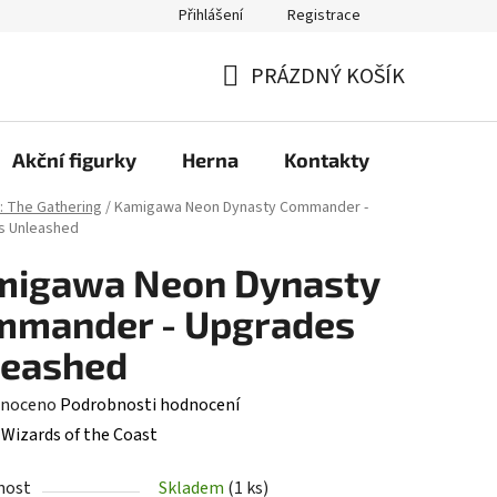
Přihlášení
Registrace
PRÁZDNÝ KOŠÍK
NÁKUPNÍ
KOŠÍK
Akční figurky
Herna
Kontakty
: The Gathering
/
Kamigawa Neon Dynasty Commander -
s Unleashed
migawa Neon Dynasty
mmander - Upgrades
leashed
né
noceno
Podrobnosti hodnocení
ení
:
Wizards of the Coast
tu
nost
Skladem
(1 ks)