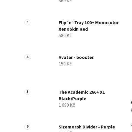
660 Kč
p
a
n
Flip´n´Tray 100+ Monocolor
e
XenoSkin Red
l
580 Kč
Avatar - booster
150 Kč
The Academic 266+ XL
Black/Purple
1 690 Kč
Sizemorph Divider - Purple