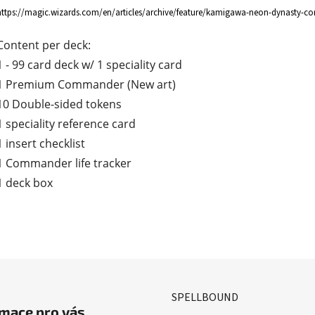
https://magic.wizards.com/en/articles/archive/feature/kamigawa-neon-dynasty-co
Content per deck:
1 - 99 card deck w/ 1 speciality card
1 Premium Commander (New art)
10 Double-sided tokens
1 speciality reference card
1 insert checklist
1 Commander life tracker
1 deck box
SPELLBOUND
mace pro vás