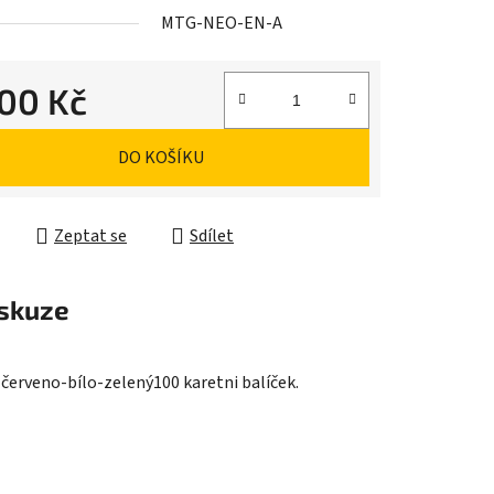
MTG-NEO-EN-A
000 Kč
ek.
cena:
DO KOŠÍKU
Zeptat se
Sdílet
skuze
 červeno-bílo-zelený100 karetni balíček.