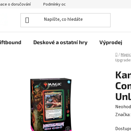
mace o doručování
Podmínky ochrany osobních údajů
iftbound
Deskové a ostatní hry
Výprodej
Domů
/
Magic
Upgrade
Ka
Co
Un
Průměr
Neohod
hodnoc
Značka
produk
Dostup
je