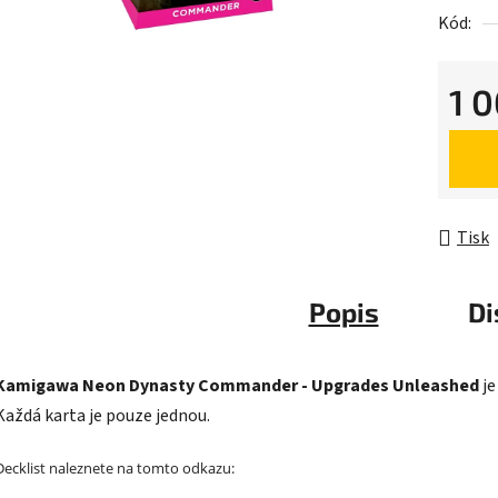
Kód:
0,0
z
5
1 
hvězdič
Měrná 
Tisk
Popis
Di
Kamigawa Neon Dynasty Commander - Upgrades Unleashed
je
Každá karta je pouze jednou.
Decklist naleznete na tomto odkazu: