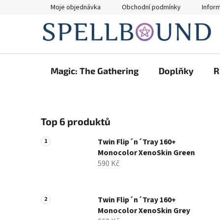
Přejít
Moje objednávka
Obchodní podmínky
Infor
na
obsah
Magic: The Gathering
Doplňky
R
P
Top 6 produktů
o
s
Twin Flip´n´Tray 160+
t
Monocolor XenoSkin Green
r
590 Kč
a
n
n
Twin Flip´n´Tray 160+
Monocolor XenoSkin Grey
í