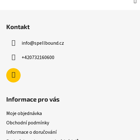
Z
á
Kontakt
p
a
info
@
spellbound.cz
t
í
+420732160600
Informace pro vás
Moje objednávka
Obchodní podmínky
Informace o doručování