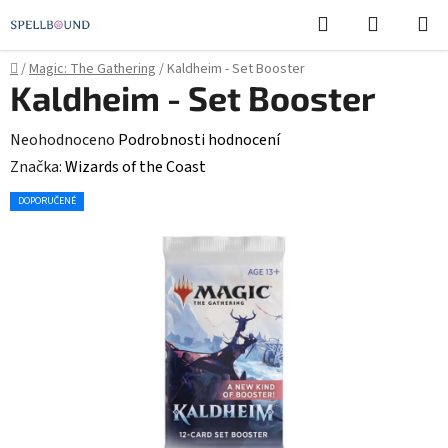
Přejít
Hledat
NÁKUPN
na
KOŠÍK
obsah
Domů
/
Magic: The Gathering
/
Kaldheim - Set Booster
Kaldheim - Set Booster
Průměrné
Neohodnoceno
Podrobnosti hodnocení
hodnocení
Značka:
Wizards of the Coast
produktu
DOPORUČENÉ
je
0,0
z
5
hvězdiček.