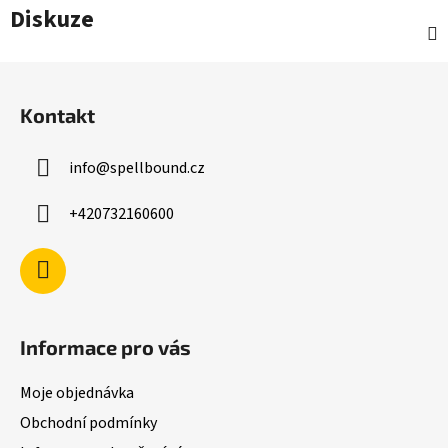
Diskuze
Z
á
Kontakt
p
a
info
@
spellbound.cz
t
í
+420732160600
Informace pro vás
Moje objednávka
Obchodní podmínky