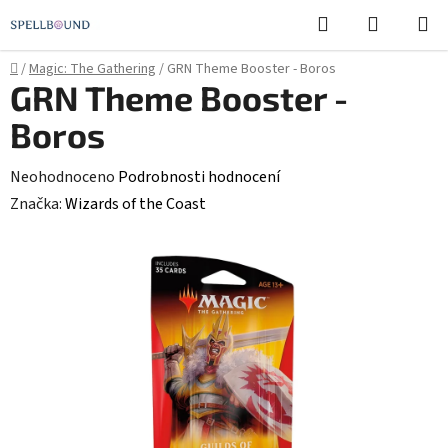
Přejít
Hledat
NÁKUPN
na
KOŠÍK
obsah
Domů
/
Magic: The Gathering
/
GRN Theme Booster - Boros
GRN Theme Booster -
Boros
Průměrné
Neohodnoceno
Podrobnosti hodnocení
hodnocení
Značka:
Wizards of the Coast
produktu
je
0,0
z
5
hvězdiček.