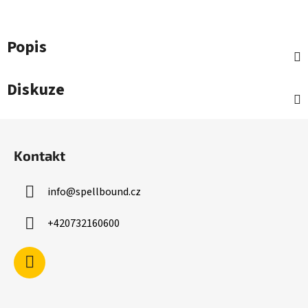
Popis
Diskuze
Z
á
Kontakt
p
a
info
@
spellbound.cz
t
í
+420732160600