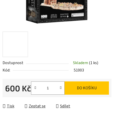
Dostupnost
Skladem
(1 ks)
Kód:
51003
600 Kč
DO KOŠÍKU
Měrná cena:
Tisk
Zeptat se
Sdílet