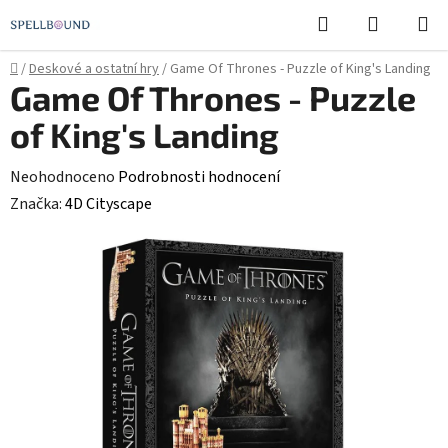
Přejít
Hledat
NÁKUPN
na
KOŠÍK
obsah
Domů
/
Deskové a ostatní hry
/
Game Of Thrones - Puzzle of King's Landing
Game Of Thrones - Puzzle
of King's Landing
Průměrné
Neohodnoceno
Podrobnosti hodnocení
hodnocení
Značka:
4D Cityscape
produktu
je
0,0
z
5
hvězdiček.