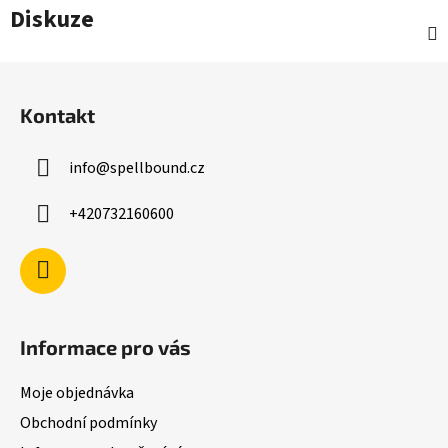
Diskuze
Z
á
Kontakt
p
a
info
@
spellbound.cz
t
í
+420732160600
Informace pro vás
Moje objednávka
Obchodní podmínky